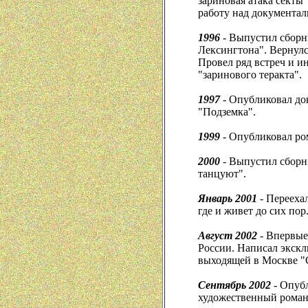
зариновая атака секты
работу над документа
1996
- Выпустил сборн
Лексингтона". Вернулс
Провел ряд встреч и и
"заринового теракта".
1997
- Опубликовал до
"Подземка".
1999
- Опубликовал ро
2000
- Выпустил сборн
танцуют".
Январь 2001
- Переехал
где и живет до сих пор
Август 2002
- Впервые
России. Написал экск
выходящей в Москве "С
Сентябрь 2002
- Опуб
художественный роман,