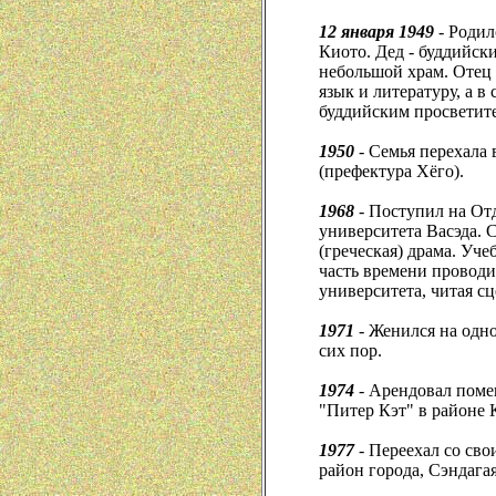
12 января 1949
- Родил
Киото. Дед - буддийск
небольшой храм. Отец
язык и литературу, а в
буддийским просветит
1950
- Семья перехала 
(префектура Хёго).
1968
- Поступил на От
университета Васэда. 
(греческая) драма. Уч
часть времени проводи
университета, читая с
1971
- Женился на одно
сих пор.
1974
- Арендовал поме
"Питер Кэт" в районе 
1977
- Переехал со сво
район города, Сэндагая