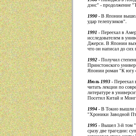
дэнс" - продолжение 
1990
- В Японии вышел
удар телепузиков".
1991
- Переехал в Амер
исследователем в унив
Джерси. В Японии выхо
что он написал до сих 
1992
- Получил степен
Принстонского универс
Японии роман "К югу о
Июль 1993
- Переехал 
читать лекции по сов
литературе в универси
Посетил Китай и Мон
1994
- В Токио вышли 
"Хроники Заводной П
1995
- Вышел 3-й том 
сразу две трагедии: су