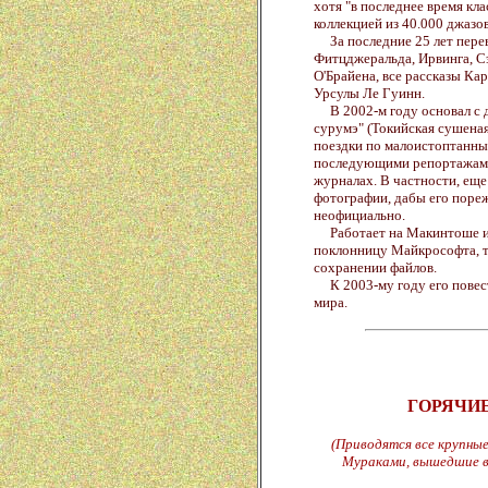
хотя "в последнее время кла
коллекцией из 40.000 джазо
За последние 25 лет перев
Фитцджеральда, Ирвинга, С
О'Брайена, все рассказы Кар
Урсулы Ле Гуинн.
В 2002-м году основал с д
сурумэ" (Токийская сушеная 
поездки по малоистоптанны
последующими репортажами
журналах. В частности, еще
фотографии, дабы его пореж
неофициально.
Работает на Макинтоше и 
поклонницу Майкрософта, т
сохранении файлов.
К 2003-му году его повест
мира.
ГОРЯЧИ
(Приводятся все крупные
Мураками, вышедшие в 