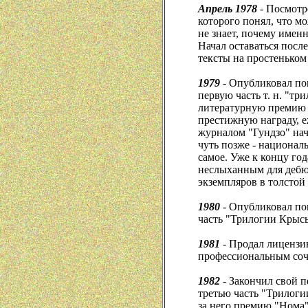
Апрель 1978
- Посмотр
которого понял, что м
не знает, почему именн
Начал оставаться после
тексты на простеньком
1979
- Опубликовал по
первую часть т. н. "тр
литературную премию 
престижную награду, 
журналом "Гундзо" на
чуть позже - национал
самое. Уже к концу го
неслыханным для дебю
экземпляров в толстой
1980
- Опубликовал по
часть "Трилогии Крыс
1981
- Продал лицензи
профессиональным соч
1982
- Закончил свой п
третью часть "Трилоги
за него премию "Нома"