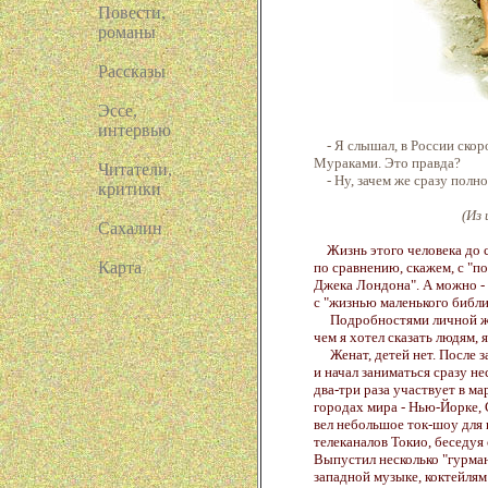
Повести,
романы
Paccказы
Эссе,
интервью
- Я слышал, в России скор
Мураками. Это правда?
Читатели,
- Ну, зачем же сразу полно
критики
(Из
Сахалин
Жизнь этого человека до с
Карта
по сравнению, скажем, с "п
Джека Лондона". А можно - 
с "жизнью маленького библи
Подробностями личной жизн
чем я хотел сказать людям, 
Женат, детей нет. После з
и начал заниматься сразу н
два-три раза участвует в м
городах мира - Нью-Йорке, С
вел небольшое ток-шоу для
телеканалов Токио, беседуя
Выпустил несколько "гурма
западной музыке, коктейлям