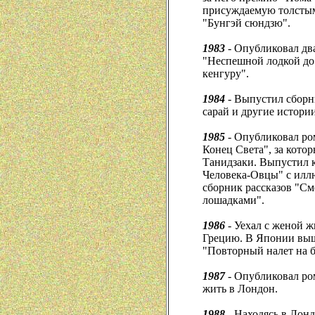
присуждаемую толсты
"Бунгэй сюндзю".
1983
- Опубликовал два
"Неспешной лодкой до
кенгуру".
1984
- Выпустил сборн
сарай и другие истории
1985
- Опубликовал ром
Конец Света", за кото
Танидзаки. Выпустил к
Человека-Овцы" с илл
сборник рассказов "См
лошадками".
1986
- Уехал с женой ж
Грецию. В Японии выш
"Повторный налет на 
1987
- Опубликовал ро
жить в Лондон.
1988
- Находясь в Лонд