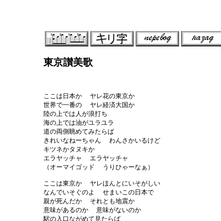
東京讃美歌
ここは日本か  ヤレ花の東京か

世界で一番の  ヤレ経済大国か

陸の上では人が浪打ち

海の上では油がユラユラ

道の両側眺めてみたらば

きれいなねーちゃん  わんさかいるけど

キツネかタヌキか

エラヤッチャ  エラヤッチャ

（オーマイゴッド  うりひゃーなぁ）

ここは東京か  ヤレほんとにいそがしい

なんでいそぐのよ  せまいこの日本で

親が死んだか  それとも地震か

意味があるのか  意味がないのか

駅の入口ながめて見たらば
