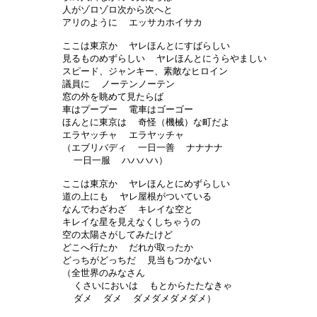
人がゾロゾロ次から次へと

アリのように  エッサカホイサカ

ここは東京か  ヤレほんとにすばらしい

見るものめずらしい  ヤレほんとにうらやましい

スピード、ジャンキー、素敵なヒロイン

議員に  ノーテンノーテン

窓の外を眺めて見たらば

車はプープー  電車はゴーゴー

ほんとに東京は  奇怪（機械）な町だよ

エラヤッチャ  エラヤッチャ

（エブリバディ  一日一善  ナナナナ

  一日一服  ハハハハ）

ここは東京か  ヤレほんとにめずらしい

道の上にも  ヤレ屋根がついている

なんでわざわざ  キレイな空と

キレイな星を見えなくしちゃうの

空の太陽さがしてみたけど

どこへ行たか  だれが取ったか

どっちがどっちだ  見当もつかない

（全世界のみなさん

  くさいにおいは  もとからたたなきゃ

  ダメ  ダメ  ダメダメダメダメ）
