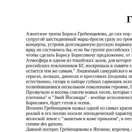
Г
Азиатские тропы Бориса Гребенщикова, до сих пор 
супругой шестидневный марш-бросок сразу по трем
концерты, устроив долгожданную русскую нирвану 
вряд ли состоялись бы, если бы группе российских 
чтобы сделать Борису Борисовичу предложение, от
Атмосфера в одном из токийских залов, для которо
российских поклонников БГ, воскрешала в памяти се
остается тем же самым." Лишенный самурайского м
серьгах, кольцах, джинсах и кроссовках (подошва ле
естественно, гитаре и наборе губных гармошек ис
полюбившимися нескольким поколениям героями, бу
Прозвучали и восемь совсем новых песен, которые п
плотника" и "Змей Йосивара" - вообще исполнялись
Борисович, будет готов к осени.
Японию Гребенщиков назвал одной из самых красив
реалий в его песнях носили эпизодический характер
японской земле с "зашитым в коже приказом", в п
comme des garsons.
Давний интерес Гребенщикова к Японии, впрочем, 