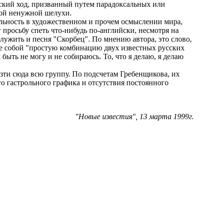
зэнский ход, призванный путем парадоксальных или
кой ненужной шелухи.
льность в художественном и прочем осмыслении мира,
 просьбу спеть что-нибудь по-английски, несмотря на
служить и песня "Скорбец". По мнению автора, это слово,
ее собой "простую комбинацию двух известных русских
быть не могу и не собираюсь. То, что я делаю, я делаю
езти сюда всю группу. По подсчетам Гребенщикова, их
ого гастрольного графика и отсутствия постоянного
"Новые известия", 13 марта 1999г.