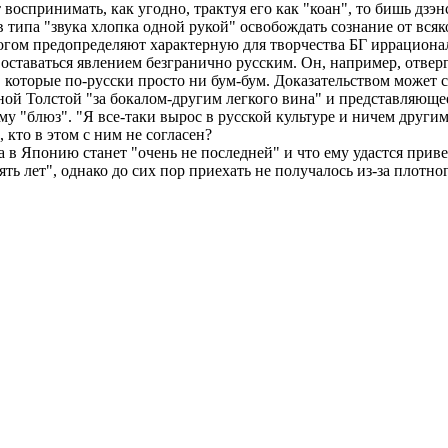
ет воспринимать, как угодно, трактуя его как "коан", то бишь д
 типа "звука хлопка одной рукой" освобождать сознание от вся
ногом предопределяют характерную для творчества БГ иррациона
оставаться явлением безгранично русским. Он, например, отверг
20, которые по-русски просто ни бум-бум. Доказательством может 
яной Толстой "за бокалом-другим легкого вина" и представляющ
у "блюз". "Я все-таки вырос в русской культуре и ничем другим 
, кто в этом с ним не согласен?
а в Японию станет "очень не последней" и что ему удастся прив
ять лет", однако до сих пор приехать не получалось из-за плотн