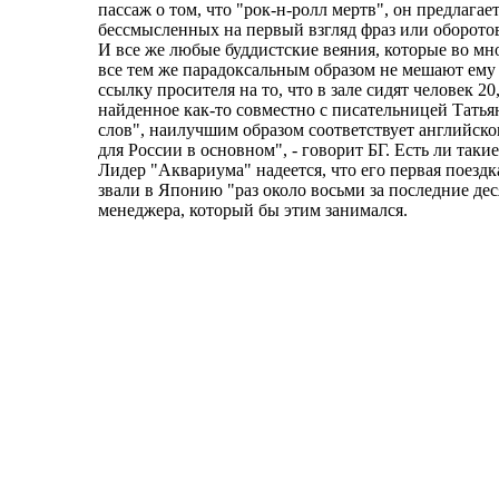
пассаж о том, что "рок-н-ролл мертв", он предлага
бессмысленных на первый взгляд фраз или оборотов
И все же любые буддистские веяния, которые во м
все тем же парадоксальным образом не мешают ему 
ссылку просителя на то, что в зале сидят человек 
найденное как-то совместно с писательницей Тать
слов", наилучшим образом соответствует английском
для России в основном", - говорит БГ. Есть ли такие
Лидер "Аквариума" надеется, что его первая поездк
звали в Японию "раз около восьми за последние дес
менеджера, который бы этим занимался.