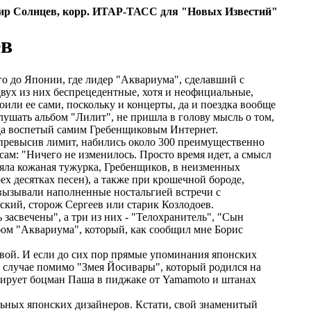
ир Солнцев, корр. ИТАР-ТАСС для "Новых Известий"
ев
го до Японии, где лидер "Аквариума", сделавший с
вух из них беспрецедентные, хотя и неофициальные,
ли ее сами, поскольку и концерты, да и поездка вообще
слушать альбом "Лилит", не пришла в голову мысль о том,
гда воспетый самим Гребенщиковым Интернет.
о превысив лимит, набились около 300 преимущественно
сам: "Ничего не изменилось. Просто время идет, а смысл
яла кожаная тужурка, Гребенщиков, в неизменных
рех десятках песен), а также при крошечной бороде,
 вызывали наполненные ностальгией встречи с
кий, сторож Сергеев или старик Козлодоев.
 засвечены", а три из них - "Телохранитель", "Сын
ьбом "Аквариума", который, как сообщил мне Борис
ивой. И если до сих пор прямые упоминания японских
ом случае помимо "Змея Йосивары", который родился на
рирует боцман Паша в пиджаке от Yamamoto и штанах
льных японских дизайнеров. Кстати, свой знаменитый