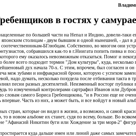
Владим
ребенщиков в гостях у самура
нацеленные по большей части на Непал и Индию, довели-таки е
 японским столицам - двум бывшим и одной нынешней, - дал в д
соотечественникам-БГлюбцам. Собственно, во многом они устрои
энтузиастов, собравшихся как-то в г.Ниигата попить пивка и по
 которого ему оказалось невозможным отказаться. Помог и неко
го более всего подходит термин "Дом культуры", куда, нескольк
йшеновый дух начала 70-х. С этим, впрочем, был согласен и он 
еча меж зубами и инфракрасной брони, которую с успехом замен
вой, надо думать, несколько похудела после отбивания такта в т
полнял песни разных десятилетий. Неизменный восторг публики
дь то измученный контролерами сартрафил Иванов или Дубровс
о словам самого Бориса Гребенщикова, "и в России еще не очень
 впервые. Часть из них, а может быть, и все войдут в новый ал
ых стран, которые он видел в жизни, а возможно, и самой крас
, то в новом альбоме их станет, судя по всему, больше. Во всяк
есне "Афанасий Никитин буги или Хождение за три моря-2" фигу
простирается куда дальше имен или линий даже самых замечате