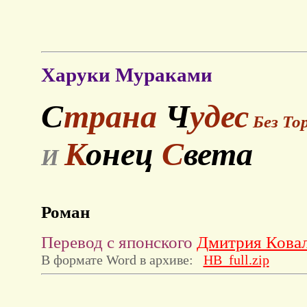
Харуки Мураками
С
трана
Ч
удес
Без То
К
онец
С
вета
И
Роман
Перевод с японского
Дмитрия Кова
В формате Word в архиве:
HB_full.zip