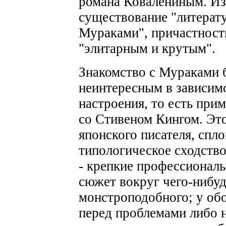
романа Ковалениным. Из 
существование "литерат
Мураками", причастность
"элитарным и крутым".
Знакомство с Мураками б
неинтересным в зависимо
настроения, то есть при
со Стивеном Кингом. Это
японского писателя, спл
типологическое сходство
- крепкие профессионалы
сюжет вокруг чего-нибуд
монстроподобного; у обо
перед проблемами либо н