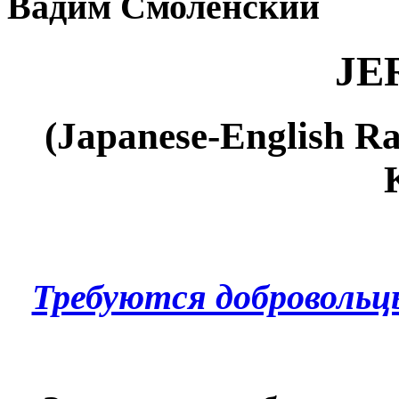
Вадим Смоленский
JE
(Japanese-English Ra
Требуются добровольц