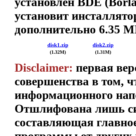
установлен BDE (Borla
установит инсталлятор
дополнительно 6.35 M
disk1.zip
disk2.zip
(1.32M)
(1.31M)
Disclaimer:
первая вер
совершенства в том, ч
информационного нап
Отшлифована лишь си
составляющая главное
программы от других