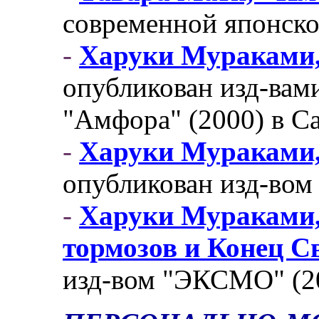
современной японской
-
Харуки Мураками,
опубликован изд-вами
"Амфора" (2000) в С
-
Харуки Мураками, 
опубликован изд-вом
-
Харуки Мураками, 
тормозов и Конец С
изд-вом "ЭКСМО" (20