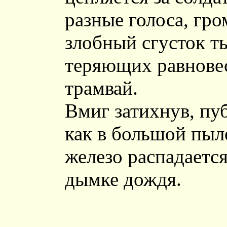
разные голоса, гро
злобный сгусток т
теряющих равновес
трамвай.
Вмиг затихнув, пуб
как в большой пыл
железо распадаетс
дымке дождя.