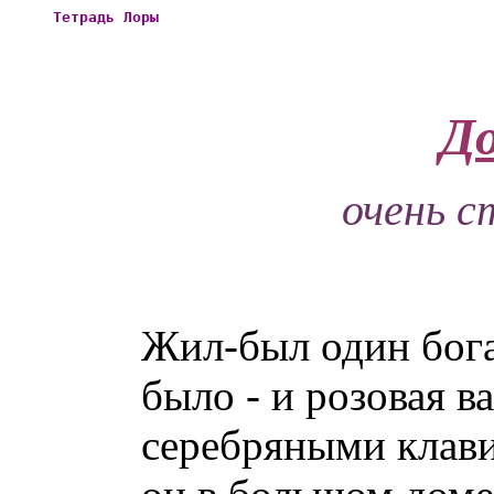
Тетрадь Лоры
Д
очень с
Жил-был один бога
было - и розовая в
серебряными клав