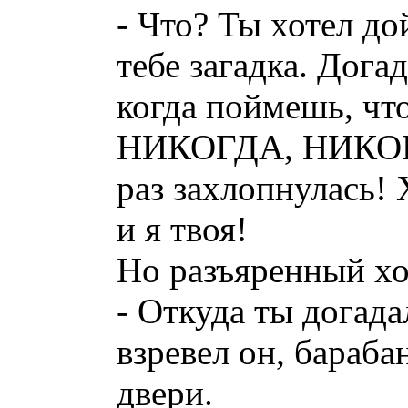
- Что? Ты хотел до
тебе загадка. Дога
когда поймешь, чт
НИКОГДА, НИКОГДА
раз захлопнулась! 
и я твоя!
Но разъяренный хо
- Откуда ты догада
взревел он, бараба
двери.