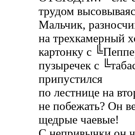
трудом высовываясь
Мальчик, разносч
на трехкамерный 
картонку с ╚Пепп
пузыречек с ╚таба
припустился
по лестнице на вто
не побежать? Он в
щедрые чаевые!
С непривычки он ч