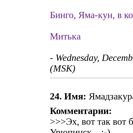
Бинго, Яма-кун, в к
Митька
- Wednesday, Decembe
(MSK)
24. Имя:
Ямадзакура
Комментарии:
>>>Эх, вот так вот б
Урюпинск... :-)