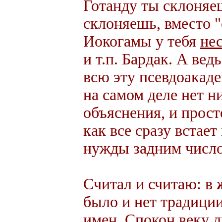
Готанду ты склоняе
склоняешь, вместо 
Иокогамы у тебя
не
и т.п. Бардак. А вед
всю эту псевдоакад
на самом деле нет н
объяснения, и прост
как все сразу встает
нужды задним число
Считал и считаю: в
было и нет традици
имен. Спокон веку 