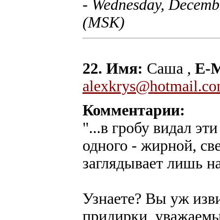
- Wednesday, Decembe
(MSK)
22. Имя:
Саша ,
E-M
alexkrys@hotmail.c
Комментарии:
"...в гробу видал э
одного - жирной, св
заглядывает лишь на
Узнаете? Вы уж изв
придирки, уважаемый