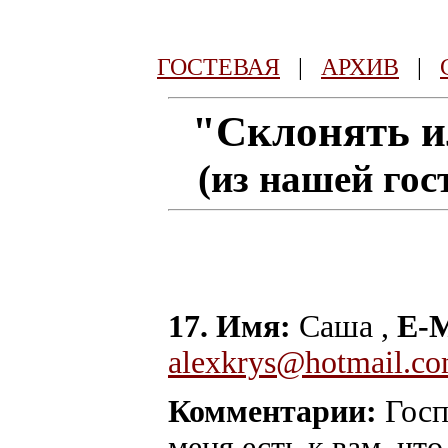
ГОСТЕВАЯ
|
АРХИВ
|
"Склонять и
(из нашей гос
17. Имя:
Саша ,
E-M
alexkrys@hotmail.c
Комментарии:
Госп
меня есть к вам, что