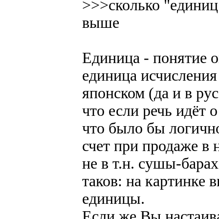
>>>сколько "единиц 
выше
Единица - понятие о
единица исчисления 
японском (да и в ру
что если речь идёт 
что было бы логично
счет при продаже в 
не в т.н. сушы-барах
таков: на картинке
единицы.
Если же Вы настаив