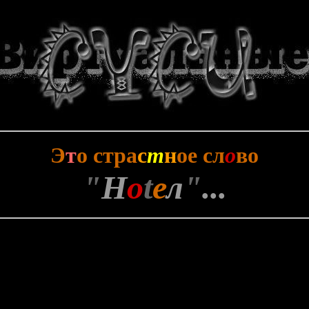
Э
т
о стра
с
т
н
ое сл
о
во
"
Н
o
t
е
л
"
...