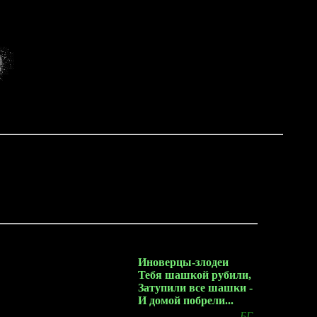
Иноверцы-злодеи
Тебя шашкой рубили,
Затупили все шашки -
И домой побрели...
- БГ