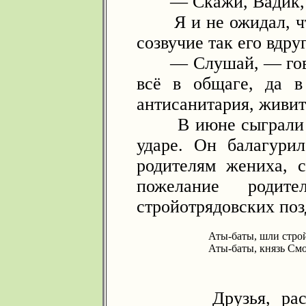
— Скажи, Вадик, а 
Я и не ожидал, что
созвучие так его вдру
— Слушай, — говор
всё в общаге, да в
антисанитария, живит
В июне сыграли св
ударе. Он балагурил
родителям жениха, 
пожелание родит
стройотрядовских поз
Аты-баты, шли строй
Аты-баты, князь См
Друзья, расходя