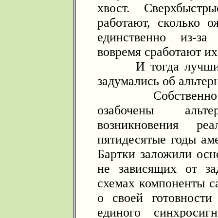
хвост. Сверхбыстр
работают, сколько 
единственно из-за
вовремя сработают их
И тогда лучшие у
задумались об альтер
Собственно гов
озабочены альт
возникновения р
пятидесятые годы ам
Бартки заложили осн
не зависящих от за
схемах компоненты с
о своей готовност
единого синхросиг