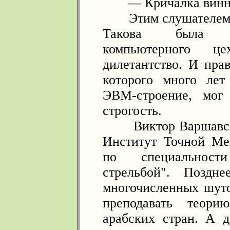
— Кричалка винни-п
Этим слушателем б
Такова была ре
компьютерного 
дилетантство. И пра
которого много лет
ЭВМ-строение, мог
строгость.
Виктор Варшавский
Институт Точной М
по специальност
стрельбой". Поздн
многочисленных шуто
преподавать теори
арабских стран. А д