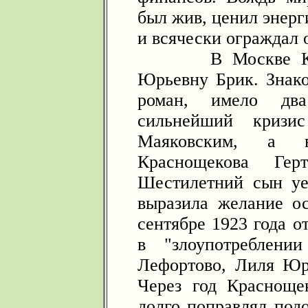
был жив, ценил энерг
и всячески ограждал 
В Москве Красн
Юрьевну Брик. Знако
роман, имело два 
сильнейший криз
Маяковским, а в
Краснощекова Ге
Шестилетний сын уе
выразила желание ос
сентябре 1923 года о
в "злоупотреблени
Лефортово, Лиля Юрь
Через год Красноще
долго поправлял под