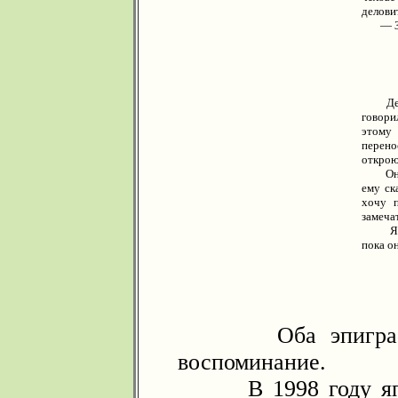
делови
— За
Дедушк
говори
этому
перено
открою
Он мен
ему ск
хочу п
замеча
Я буду
пока он
Оба эпиграфа н
воспоминание.
В 1998 году япон