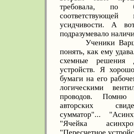
требовала, по 
соответствующей
усидчивости. А во
подразумевало наличи
Ученики Варшавс
понять, как ему удав
схемные решения д
устройств. Я хоро
бумаги на его рабоче
логическими вент
проводов. Помню
авторских свиде
сумматор"... "Асин
"Ячейка асинхрон
"Пересчетное устройст