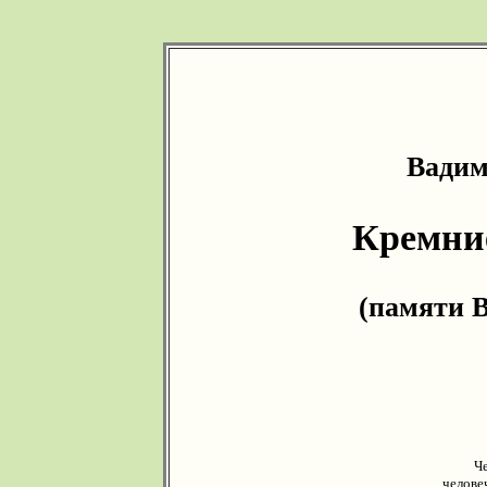
Вадим
Кремни
(памяти 
Четыр
челове