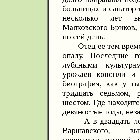
больницах и санатори
несколько лет в
Маяковского-Бриков,
по сей день.
Отец ее тем времен
опалу. Последние 
лубяными культура
урожаев конопли и 
биография, как у т
тридцать седьмом, 
шестом. Где находитс
девяностые годы, нез
А в двадцать лет 
Варшавского, вы
мореходки, который л