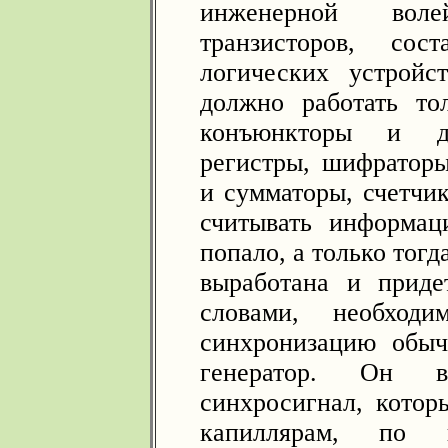
инженерной вол
транзисторов, сос
логических устрой
должно работать то
конъюнкторы и д
регистры, шифратор
и сумматоры, счетчи
считывать информац
попало, а только тогд
выработана и прид
словами, необходи
синхронизацию обыч
генератор. Он вы
синхросигнал, котор
капиллярам, по 