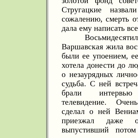
золотой фонд совет
Стругацкие назвал
сожалению, смерть от
дала ему написать все
Восьмидесятилетн
Варшавская жила во
были ее упоением, е
хотела донести до лю
о незаурядных лично
судьба. С ней встре
брали интервью
телевидение. Очен
сделал о ней Вениа
приезжал даже о
выпустивший потом