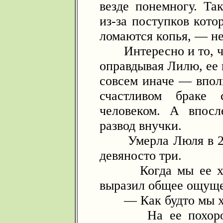
везде понемногу. Та
из-за поступков кото
ломаются копья, — н
Интересно и то, что
оправдывая Лилю, ее
совсем иначе — вполн
счастливом браке
человеком. А впосл
развод внучки.
Умерла Люля в 2003
девяносто три.
Когда мы ее хорон
выразил общее ощуще
— Как будто мы хор
На ее похоронах