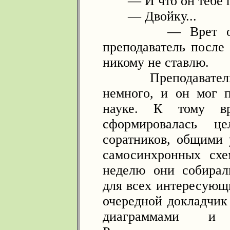
— И что он тебе п
— Двойку...
— Врет он все
преподаватель после
никому не ставлю.
Преподавательско
немного, и он мог п
науке. К тому в
сформировалась ц
соратников, общими
самосинхронных сх
неделю они собирал
для всех интересующи
очередной докладчик
диаграммами и 