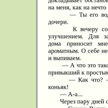
докладывает обстано
на меня, как на нечт
— Ты его водкой
дочери.
К вечеру совет 
улучшением. Для з
дома приносит мн
ароматным. О себе не
и выпиваем.
— А что это такое
привыкший к простым
— Как что? — уд
коньяк!
— А-а...
Через пару дней он