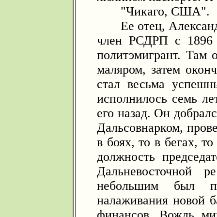
"Чикаго, США".
Ее отец, Александ
член РСДРП с 1896 
политэмигрант. Там 
маляром, затем окон
стал весьма успешн
исполнилось семь лет
его назад. Он добрал
Дальсовнарком, пров
в боях, то в бегах, т
должность председат
Дальневосточной р
небольшим был п
налаживания новой б
финансов. Вождь мир