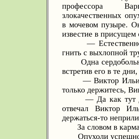
профессора Ва
злокачественных опу
в мочевом пузыре. О
известие в присущем 
— Естественно...
гнить с выхлопной тр
Одна сердобольная
встретив его в те дни
— Виктор Ильич! 
только держитесь, Ви
— Да как тут дер
отвечал Виктор Ил
держаться-то неприли
За словом в карман 
Опухоли успешно п