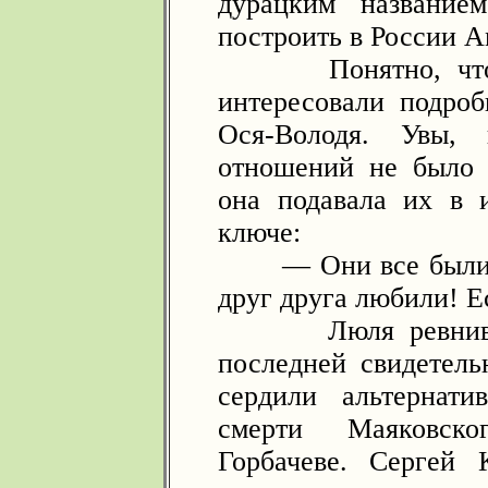
дурацким название
построить в России А
Понятно, что ин
интересовали подроб
Ося-Володя. Увы,
отношений не было 
она подавала их в 
ключе:
— Они все были та
друг друга любили! Е
Люля ревниво от
последней свидетель
сердили альтернат
смерти Маяковско
Горбачеве. Сергей