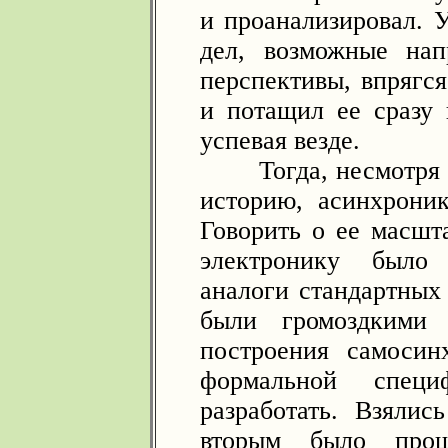
и проанализировал. 
дел, возможные на
перспективы, впрягся
и потащил ее сразу 
успевая везде.
Тогда, несмотря н
историю, асинхрони
Говорить о ее масшт
электронику было
аналоги стандартных
были громоздкими
построения самосин
формальной специ
разработать. Взялис
вторым было про