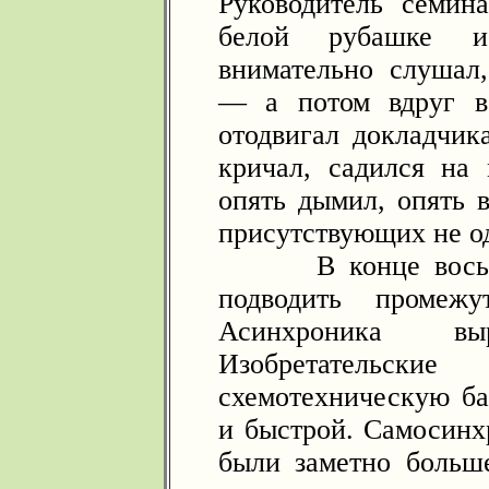
Руководитель семин
белой рубашке и
внимательно слушал
— а потом вдруг вс
отодвигал докладчика
кричал, садился на
опять дымил, опять 
присутствующих не од
В конце восьмид
подводить промежу
Асинхроника в
Изобретательск
схемотехническую ба
и быстрой. Самосинх
были заметно больш