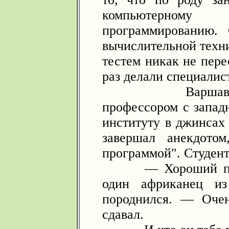
компьютерном
программированию.
вычислительной техни
тестем никак не пере
раз делали специалист
Варшавский с
профессором с запад
институту в джинсах
завершал анекдотом
программой". Студент
— Хороший препо
один африканец из
породнился. — Оче
сдавал.