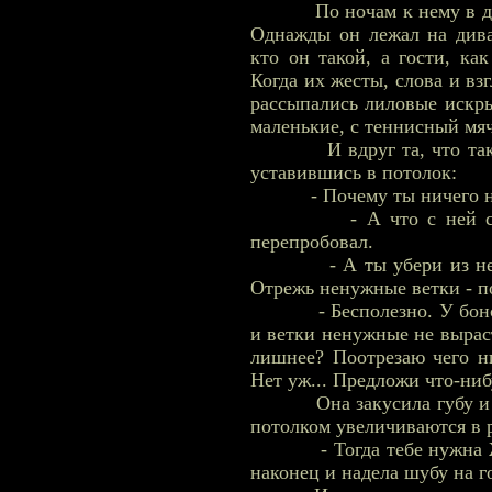
По ночам к нему в дом 
Однажды он лежал на дива
кто он такой, а гости, как
Когда их жесты, слова и вз
рассыпались лиловые искры,
маленькие, с теннисный мя
И вдруг та, что так и н
уставившись в потолок:
- Почему ты ничего не 
- А что с ней сделае
перепробовал.
- А ты убери из неë вс
Отрежь ненужные ветки - п
- Бесполезно. У бонсая 
и ветки ненужные не выраст
лишнее? Поотрезаю чего ни
Нет уж... Предложи что-ни
Она закусила губу и ста
потолком увеличиваются в 
- Тогда тебе нужна Женщ
наконец и надела шубу на г