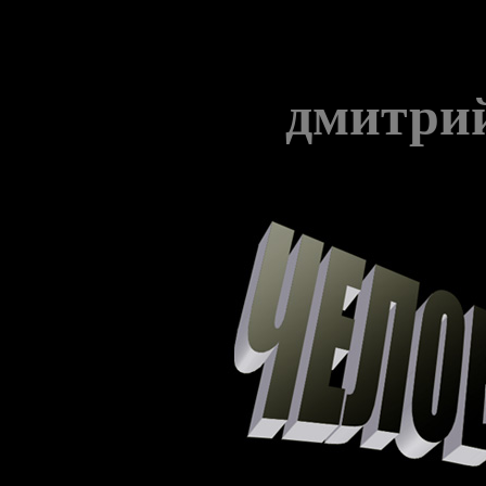
дмитри