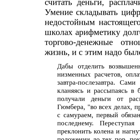
считать деньги, расплач
Умение складывать цифр
недостойным настоящего
школах арифметику долг
торгово-денежные отн
жизнь, и с этим надо было
Дабы отделить возвышен
низменных расчетов, опла
завтра-послезавтра. Сами
кланяясь и рассыпаясь в б
получали деньги от рас
Гюмбера, "во всех делах, 
с самураем, первый обязан
последнему. Переступая
преклонить колена и нагнут
положении до тех пор, пок