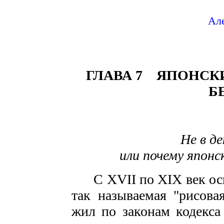
Але
ГЛАВА 7 ЯПОНСКИ
Б
Не в де
или почему японс
С XVII по XIX век осн
так называемая "рисова
жил по законам кодекса