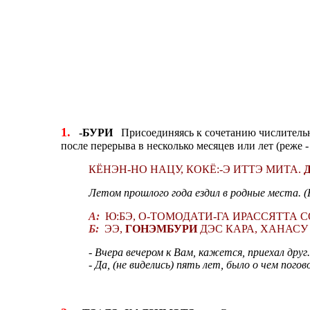
1.
-БУРИ
Присоединяясь к сочетанию числительног
после перерыва в несколько месяцев или лет (реже -
КЁНЭН-НО НАЦУ, КОКЁ:-Э ИТТЭ МИТА.
Летом прошлого года ездил в родные места. (Н
А:
Ю:БЭ, О-ТОМОДАТИ-ГА ИРАССЯТТА СО
Б:
ЭЭ,
ГОНЭМБУРИ
ДЭС КАРА, ХАНАСУ
- Вчера вечером к Вам, кажется, приехал друг.
- Да, (не виделись) пять лет, было о чем погов