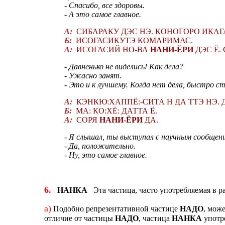
- Спасибо, все здоровы.
- А это самое главное.
А:
СИБАРАКУ ДЭС НЭ. КОНОГОРО ИКАГА
Б:
ИСОГАСИКУТЭ КОМАРИМАС.
А:
ИСОГАСИЙ НО-ВА
НАНИ-ЁРИ
ДЭС Ё.
- Давненько не виделись! Как дела?
- Ужасно занят.
- Это и к лучшему. Когда нет дела, быстро с
А:
КЭНКЮ:ХАППЁ:-СИТА Н ДА ТТЭ НЭ. Д
Б:
МА: КО:ХЁ: ДАТТА Ё.
А:
СОРЯ
НАНИ-ЁРИ
ДА.
- Я слышал, ты выступал с научным сообщени
- Да, положительно.
- Ну, это самое главное.
6.
НАНКА
Эта частица, часто употребляемая в ра
а)
Подобно репрезентативной частице
НАДО
, мож
отличие от частицы
НАДО
, частица
НАНКА
употр