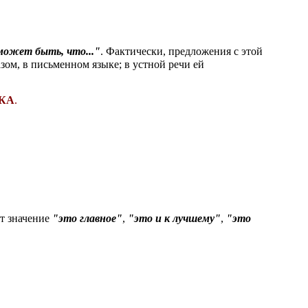
 может быть, что..."
. Фактически, предложения с этой
зом, в письменном языке; в устной речи ей
 КА
.
ет значение
"это главное"
,
"это и к лучшему"
,
"это