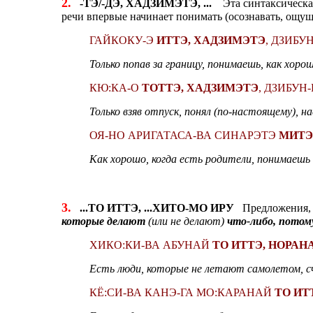
2.
-ТЭ/-ДЭ, ХАДЗИМЭТЭ, ...
Эта синтаксическая
речи впервые начинает понимать (осознавать, ощуща
ГАЙКОКУ-Э
ИТТЭ, ХАДЗИМЭТЭ
, ДЗИБУ
Только попав за границу, понимаешь, как хорош
КЮ:КА-О
ТОТТЭ, ХАДЗИМЭТЭ
, ДЗИБУН
Только взяв отпуск, понял (по-настоящему), на
ОЯ-НО АРИГАТАСА-ВА СИНАРЭТЭ
МИТЭ
Как хорошо, когда есть родители, понимаешь 
3.
...ТО ИТТЭ, ...ХИТО-МО ИРУ
Предложения, в
которые делают
(или не делают)
что-либо, потом
ХИКО:КИ-ВА АБУНАЙ
ТО ИТТЭ, НОРАН
Есть люди, которые не летают самолетом, с
КЁ:СИ-ВА КАНЭ-ГА МО:КАРАНАЙ
ТО ИТ