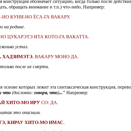
 конструкция обозначает ситуацию, когда только после действи
ть, обращать внимание и т.п.) что-либо, Например:
Н-НО КУНИ-НО ЁСА-ГА ВАКАРУ.
о на родине.
-НО ЦУКАРЭТЭ ИТА КОТО-ГА ВАКАТТА.
сколько устал.
, ХАДЗИМЭТЭ
, ВАКАРУ МОНО ДА.
только после их смерти.
 основе которых лежит эта синтаксическая конструкция, перев
у что
(дословно:
говоря, что
)
..."
Например:
АЙ ХИТО-МО ИРУ
СО: ДА.
читая это опасным.
ТЭ, КИРАУ ХИТО-МО ИМАС
.