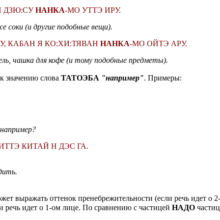
И ДЗЮ:СУ
НАНКА
-МО УТТЭ ИРУ.
 соки (и другие подобные вещи).
У, КАБАН Я КО:ХИ:ТЯВАН
НАНКА
-МО ОЙТЭ АРУ.
ль, чашка для кофе (и тому подобные предметы).
 к значению слова
ТАТОЭБА
"например"
. Примеры:
 например?
ТТЭ КИТАЙ Н ДЭС ГА.
дить.
ожет выражать оттенок пренебрежительности (если речь идет о 2-
и речь идет о 1-ом лице. По сравнению с частицей
НАДО
части