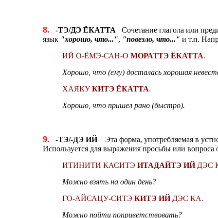
8.
-ТЭ/ДЭ ЁКАТТА
Сочетание глагола или преди
язык
"хорошо, что..."
,
"повезло, что..."
и т.п. Нап
ИЙ О-ЁМЭ-САН-О
МОРАТТЭ ЁКАТТА
.
Хорошо, что (ему) досталась хорошая невест
ХАЯКУ
КИТЭ ЁКАТТА
.
Хорошо, что пришел рано (быстро).
9.
-ТЭ/-ДЭ ИЙ
Эта форма, употребляемая в устн
Используется для выражения просьбы или вопроса 
ИТИНИТИ КАСИТЭ
ИТАДАЙТЭ ИЙ
ДЭС 
Можно взять на один день?
ГО-АЙСАЦУ-СИТЭ
КИТЭ ИЙ
ДЭС КА.
Можно пойти поприветствовать?