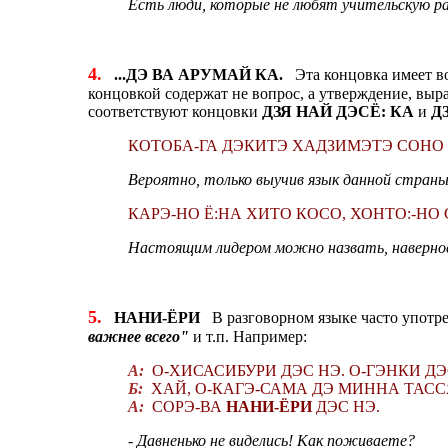
Есть люди, которые не любят учительскую ра
4.
...ДЭ ВА АРУМАЙ КА.
Эта концовка имеет во
концовкой содержат не вопрос, а утверждение, выр
соответствуют концовки
ДЗЯ НАЙ ДЭСЁ: КА
и
Д
КОТОБА-ГА ДЭКИТЭ ХАДЗИМЭТЭ СОНО 
Вероятно, только выучив язык данной страны
КАРЭ-НО Ё:НА ХИТО КОСО, ХОНТО:-НО
Настоящим лидером можно назвать, наверное,
5.
НАНИ-ЁРИ
В разговорном языке часто употреб
важнее всего"
и т.п. Например:
А:
О-ХИСАСИБУРИ ДЭС НЭ. О-ГЭНКИ ДЭ
Б:
ХАЙ, О-КАГЭ-САМА ДЭ МИННА ТАСС
А:
СОРЭ-ВА
НАНИ-ЁРИ
ДЭС НЭ.
- Давненько не виделись! Как поживаете?