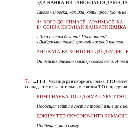
ЭДА
НАНКА
-НИ ТАНОНДАТТЭ ДАМЭ ДА 
Такого человека, как Эда, хоть проси (хоть не
А:
КОРЭ ДО: СИМАСЁ:. АРАИМАСЁ: КА.
Б:
СОННА КИТАНАЙ ХАНКАТИ
НАНКА
- Что с этим делать? Постирать?
- Выбросьте такой грязный носовой платок.
АНО КАТА-ВА ХОНТО-НИ ДЗЁ:ДЗУ ДЭС.
Он действительно мастер своего дела. Я бы так
7.
...ТТЭ
Частица разговорного языка
ТТЭ
имеет
совпадает с изъяснительным союзом
ТО
и представ
КИМИ НАНКА-ТО О-ДЗЯМА-СУРУ
ТТЭ
О-
Пообещал зайти в гости с тобой или еще с ке
ДЭКИРУ
ТТЭ
ЯКУСОКУ-СИТЭ КИМАСИТ
Пообещал, что смогу.