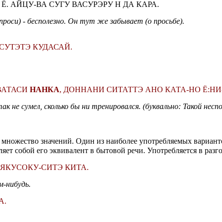
Ё. АЙЦУ-ВА СУГУ ВАСУРЭРУ Н ДА КАРА.
 проси) - бесполезно. Он тут же забывает (о просьбе).
СУТЭТЭ КУДАСАЙ.
 ВАТАСИ
НАНКА
, ДОННАНИ СИТАТТЭ АНО КАТА-НО Ё:Н
 не сумел, сколько бы ни тренировался. (буквально: Такой неспос
 множество значений. Один из наиболее употребляемых вариант
ляет собой его эквивалент в бытовой речи. Употребляется в раз
ЯКУСОКУ-СИТЭ КИТА.
м-нибудь.
А.