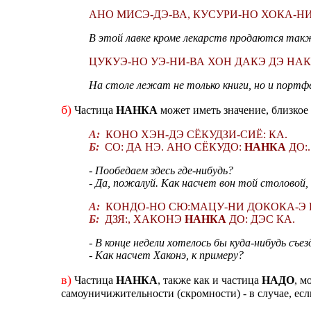
АНО МИСЭ-ДЭ-ВА, КУСУРИ-НО ХОКА-Н
В этой лавке кроме лекарств продаются также
ЦУКУЭ-НО УЭ-НИ-ВА ХОН ДАКЭ ДЭ НАК
На столе лежат не только книги, но и портфе
б)
Частица
НАНКА
может иметь значение, близкое
А:
КОНО ХЭН-ДЭ СЁКУДЗИ-СИЁ: КА.
Б:
СО: ДА НЭ. АНО СЁКУДО:
НАНКА
ДО:.
- Пообедаем здесь где-нибудь?
- Да, пожалуй. Как насчет вон той столовой,
А:
КОНДО-НО СЮ:МАЦУ-НИ ДОКОКА-Э И
Б:
ДЗЯ:, ХАКОНЭ
НАНКА
ДО: ДЭС КА.
- В конце недели хотелось бы куда-нибудь съез
- Как насчет Хаконэ, к примеру?
в)
Частица
НАНКА
, также как и частица
НАДО
, м
самоуничижительности (скромности) - в случае, есл