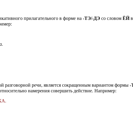
кативного прилагательного в форме на
-ТЭ/-ДЭ
со словом
ЁЙ
в
ример:
а.
ой разговорной речи, является сокращенным вариантом формы
-
относительно намерения совершить действие. Например:
КА.