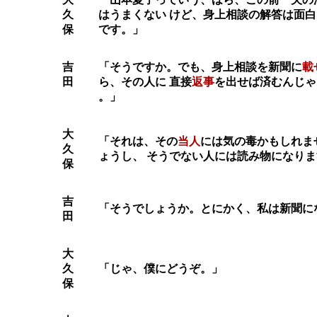
久
はうまくない けど、身上相談の解答は面
保
です。」
吉
「そうですか。でも、身上相談を新聞に
載
田
ら、その人に 直接
返事
を出せば済むんじゃ
。」
大
「それは、その
当人
には気の毒かもしれま
久
ょうし、 そうでない人には読み物になり
保
吉
「そうでしょうか。とにかく、私は新聞に
田
大
久
「じゃ、僕にどうぞ。」
保