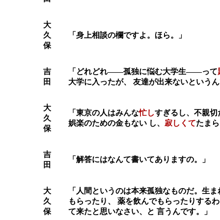
大
久
「身上相談の欄ですよ。ほら。」
保
吉
「どれどれ――孤独に悩む大学生――って
田
大学に入ったが、 友達が出来ないという
大
「東京の人はみんな
忙し
すぎるし、不親切
久
娯楽のための金もない し、
寂しくて
たまら
保
吉
「解答にはなんて書いてありますの。」
田
大
「人間というのは本来孤独なものだ。生ま
久
もらったり、 薬を飲んでもらったりする
保
て来たと思いなさい、と 言うんです。」