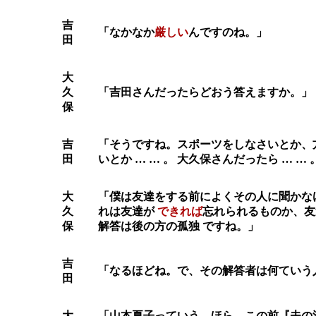
吉
「なかなか
厳しい
んですのね。」
田
大
久
「吉田さんだったらどおう答えますか。」
保
吉
「そうですね。スポーツをしなさいとか、
田
いとか … … 。 大久保さんだったら … … 
大
「僕は友達をする前によくその人に聞かな
久
れは友達が
できれば
忘れられるものか、友
保
解答は後の方の孤独 ですね。」
吉
「なるほどね。で、その解答者は何ていう
田
大
「山本夏子っていう、ほら、この前『夫の