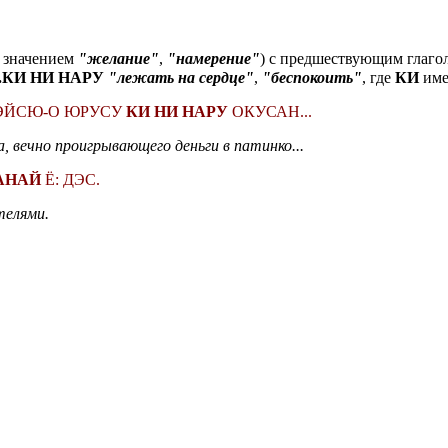
о значением
"желание"
,
"намерение"
) с предшествующим глаго
..КИ НИ НАРУ
"лежать на сердце"
,
"беспокоить"
, где
КИ
име
ТЭЙСЮ-О ЮРУСУ
КИ НИ НАРУ
ОКУСАН...
 вечно проигрывающего деньги в патинко...
АНАЙ
Ё: ДЭС.
телями.