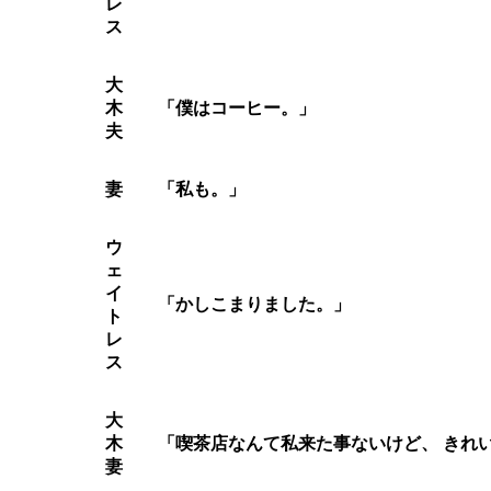
レ
ス
大
木
「僕はコーヒー。」
夫
妻
「私も。」
ウ
ェ
イ
「かしこまりました。」
ト
レ
ス
大
木
「喫茶店なんて私来た事ないけど、 きれ
妻