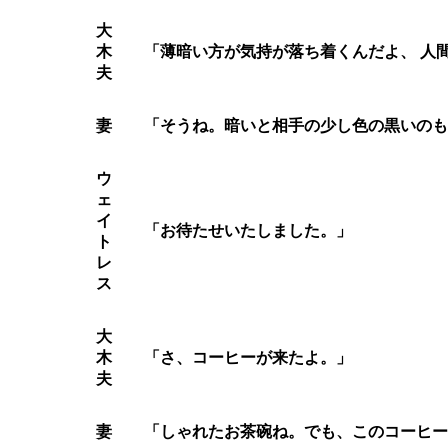
大
木
「薄暗い方が気持が落ち着くんだよ、 人
夫
妻
「そうね。暗いと相手の少し色の黒いのも
ウ
ェ
イ
「お待たせいたしました。」
ト
レ
ス
大
木
「さ、コーヒーが来たよ。」
夫
妻
「しゃれたお茶碗ね。でも、このコーヒー 別