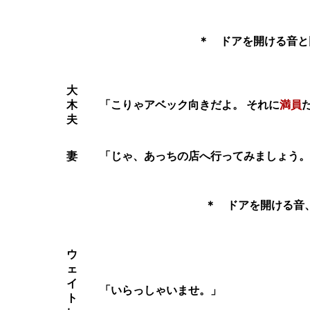
＊ ドアを開ける音と
大
木
「こりゃアベック向きだよ。 それに
満員
夫
妻
「じゃ、あっちの店へ行ってみましょう。
＊ ドアを開ける音
ウ
ェ
イ
「いらっしゃいませ。」
ト