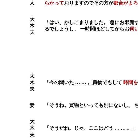
人
らかって
おりますのでその方が
都合がよろ
大
「はい、かしこまりました。 急にお邪魔
木
るでしょうし、 一時間ほどしてからお
伺
夫
大
木
「今の聞いた … … 。買物でもして
時間を
夫
妻
「そうね。買物といっても別にないし、 
大
木
「そうだね。じゃ、ここはどう … … 。」
夫