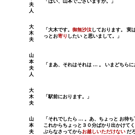
「はい、山本でございますが。」
夫
人
大
「大木です。
御無沙汰
しております。 実
木
っとお
寄り
したい と思いまして。」
夫
山
本
「まあ、それはそれは … 。 いまどちら
夫
人
大
木
「駅前におります。」
夫
山
「それでしたら … 。あ、ちょっと お待
本
これからちょっと３０分ばかり出かけてく
夫
ぶらなさってから
お越しいただけない
だ