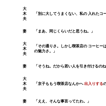
大
木
「別に大してうまくない、私の 入れたコ
夫
妻
「まあ、同じくらいだと思うね。」
大
「その通りさ。しかし喫茶店の コーヒー
木
の魅力さ。」
夫
妻
「そうね。だから若い人を引き付けるのね
大
木
「京子ももう喫茶店なんかへ
出入りする
夫
妻
「ええ、そんな事言ってたわ。」