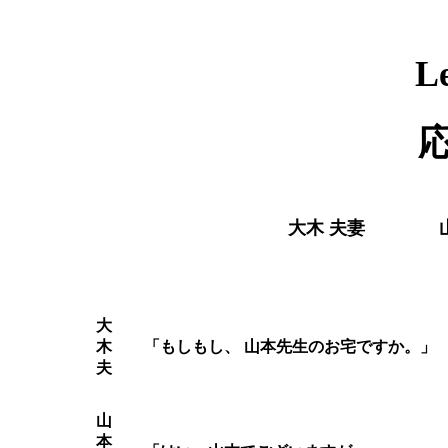
L
大木 夫妻
大
木
「もしもし、 山本先生のお宅ですか。」
夫
山
本