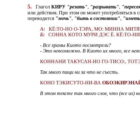
5.
Глагол
КИРУ
"резать"
,
"разрывать"
,
"пересе
или действия. При этом он может употребляться в 
переводится
"мочь"
,
"быть в состоянии"
,
"иметь
А:
КЁ:ТО-НО О-ТЭРА, МО: МИННА МИТЯ
Б:
СОННА КОТО МУРИ ДЭС Ё. КЁ:ТО-Н
- Все храмы Киото посмотрели?
- Это невозможно. В Киото их много, все нев
КОННАНИ ТАКУСАН-НО ГО-ТИСО:, ТО
Так много пищи ни за что не съесть.
КОНО ТЭКИСУТО-НИ-ВА
ОБОЭКИРЭНА
В этом тексте так много слов, что (все их) 