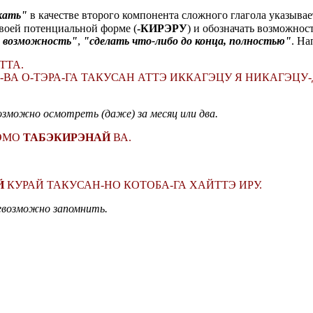
кать"
в качестве второго компонента сложного глагола указыва
своей потенциальной форме (
-КИРЭРУ
) и обозначать возможнос
 возможность"
,
"сделать что-либо до конца, полностью"
. На
ТТА.
И-ВА О-ТЭРА-ГА ТАКУСАН АТТЭ ИККАГЭЦУ Я НИКАГЭЦУ
озможно осмотреть (даже) за месяц или два.
ТЭМО
ТАБЭКИРЭНАЙ
ВА.
Й
КУРАЙ ТАКУСАН-НО КОТОБА-ГА ХАЙТТЭ ИРУ.
невозможно запомнить.