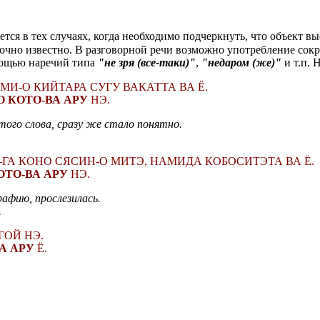
ется в тех случаях, когда необходимо подчеркнуть, что объект 
аточно известно. В разговорной речи возможно употребление сок
омощью наречий типа
"не зря (все-таки)"
,
"недаром (же)"
и т.п. 
И-О КИЙТАРА СУГУ ВАКАТТА ВА Ё.
О КОТО-ВА АРУ
НЭ.
этого слова, сразу же стало понятно.
ГА КОНО СЯСИН-О МИТЭ, НАМИДА КОБОСИТЭТА ВА Ё.
ОТО-ВА АРУ
НЭ.
рафию, прослезилась.
.
ГОЙ НЭ.
А АРУ
Ё.