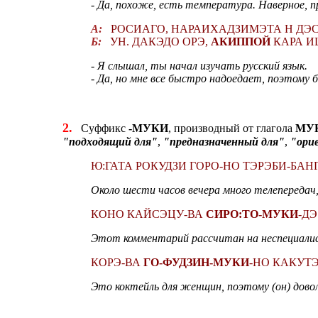
- Да, похоже, есть температура. Наверное, п
А:
РОСИАГО, НАРАИХАДЗИМЭТА Н ДЭС
Б:
УН. ДАКЭДО ОРЭ,
АКИППОЙ
КАРА И
- Я слышал, ты начал изучать русский язык.
- Да, но мне все быстро надоедает, поэтому б
2.
Суффикс
-МУКИ
, производный от глагола
МУ
"подходящий для"
,
"предназначенный для"
,
"ори
Ю:ГАТА РОКУДЗИ ГОРО-НО ТЭРЭБИ-БА
Около шести часов вечера много телепередач,
КОНО КАЙСЭЦУ-ВА
СИРО:ТО-МУКИ
-Д
Этот комментарий рассчитан на неспециалис
КОРЭ-ВА
ГО-ФУДЗИН-МУКИ
-НО КАКУТ
Это коктейль для женщин, поэтому (он) довол