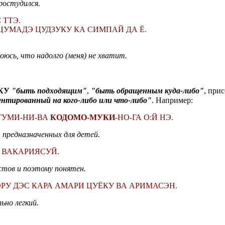
ростудился.
 ТТЭ.
ЦУМАДЭ ЦУДЗУКУ КА СИМПАЙ ДА Ё.
оюсь, что надолго (меня) не хватит.
КУ
"быть подходящим"
,
"быть обращенным куда-либо"
, при
ентированный на кого-либо или что-либо"
. Например:
НГУМИ-НИ-ВА
КОДОМО-МУКИ
-НО-ГА О:Й НЭ.
 предназначенных для детей.
Э ВАКАРИЯСУЙ.
тов и поэтому понятен.
ЭРУ ДЭС КАРА АМАРИ ЦУЁКУ ВА АРИМАСЭН.
ьно легкий.