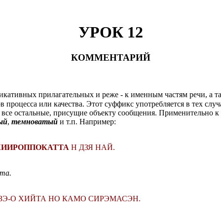
УРОК 12
КОММЕНТАРИЙ
икативных прилагательных и реже - к именным частям речи, а та
 процесса или качества. Этот суффикс употребляется в тех случ
 все остальные, присущие объекту сообщения. Применительно к
ый
,
темноватый
и т.п. Например:
КИИРОППОКАТТА
Н ДЗЯ НАЙ.
ета.
ДЗЭ-О ХИЙТА НО КАМО СИРЭМАСЭН.