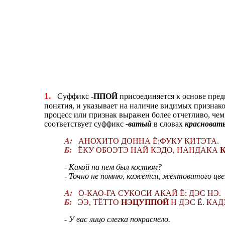
1.
Суффикс
-ППОЙ
присоединяется к основе пред
понятия, и указывает на наличие видимых признаков
процесс или признак выражен более отчетливо, чем
соответствует суффикс
-ватый
в словах
красноват
А:
АНОХИТО ДОННА Ё:ФУКУ КИТЭТА.
Б:
ЁКУ ОБОЭТЭ НАЙ КЭДО, НАНДАКА
- Какой на нем был костюм?
- Точно не помню, кажется, желтоватого цв
А:
О-КАО-ГА СУКОСИ АКАЙ Ё: ДЭС НЭ.
Б:
ЭЭ, ТЁТТО
НЭЦУППОЙ
Н ДЭС Ё. КА
- У вас лицо слегка покраснело.