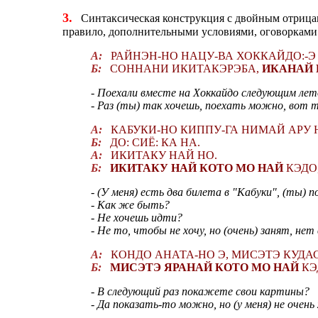
3.
Синтаксическая конструкция с двойным отриц
правило, дополнительными условиями, оговорками 
А:
РАЙНЭН-НО НАЦУ-ВА ХОККАЙДО:-Э 
Б:
СОННАНИ ИКИТАКЭРЭБА,
ИКАНАЙ 
- Поехали вместе на Хоккайдо следующим лето
- Раз (ты) так хочешь, поехать можно, вот т
А:
КАБУКИ-НО КИППУ-ГА НИМАЙ АРУ 
Б:
ДО: СИЁ: КА НА.
А:
ИКИТАКУ НАЙ НО.
Б:
ИКИТАКУ НАЙ КОТО МО НАЙ
КЭДО,
- (У меня) есть два билета в "Кабуки", (ты) 
- Как же быть?
- Не хочешь идти?
- Не то, чтобы не хочу, но (очень) занят, нет
А:
КОНДО АНАТА-НО Э, МИСЭТЭ КУДА
Б:
МИСЭТЭ ЯРАНАЙ КОТО МО НАЙ
КЭ
- В следующий раз покажете свои картины?
- Да показать-то можно, но (у меня) не очень