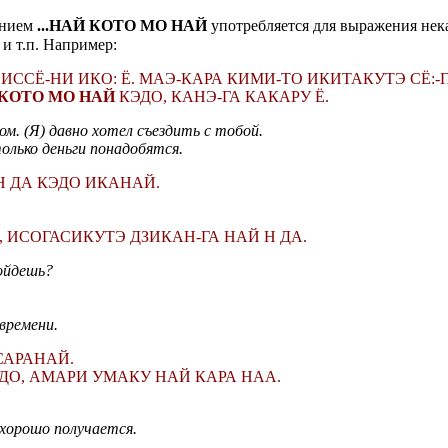
анием
...НАЙ КОТО МО НАЙ
употребляется для выражения нек
и т.п. Например:
ИССЁ-НИ ИКО: Ё. МАЭ-КАРА КИМИ-ТО ИКИТАКУТЭ СЁ:-Г
КОТО МО НАЙ
КЭДО, КАНЭ-ГА КАКАРУ Ё.
м. (Я) давно хотел съездить с тобой.
олько деньги понадобятся.
Н ДА КЭДО ИКАНАЙ.
 ИСОГАСИКУТЭ ДЗИКАН-ГА НАЙ Н ДА.
пойдешь?
 времени.
САРАНАЙ.
ДО, АМАРИ УМАКУ НАЙ КАРА НАА.
 хорошо получается.