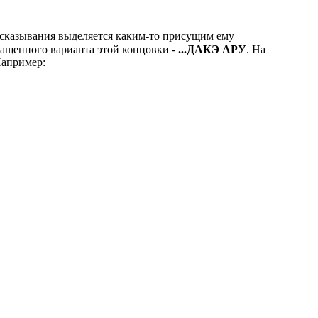
высказывания выделяется каким-то присущим ему
ращенного варианта этой концовки -
...ДАКЭ АРУ
. На
Например: