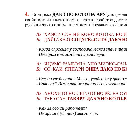
4.
Концовка
ДАКЭ НО КОТО ВА АРУ
употребля
свойством или качеством, и что это свойство дост
русский язык ее значение может передаваться с п
А:
ХАЯСИ-САН-НИ КОНО КОТОБА-НО ИМ
Б:
ДАЙГАКУ-О
СОЦУГЁ:-СИТА ДАКЭ Н
- Когда спросила у господина Хаяси значение 
- Недаром (он) закончил институт.
А:
ИЦУМО РАМБО:НА АНО МИЭКО-САН-
Б:
СО: КАЙ. ЯППАРИ
ОННА ДАКЭ НО К
- Всегда грубоватая Миэко, увидев эту фотог
- Вот как? Все-таки женщина есть женщина
А:
АНОХИТО-НО СИГОТО-НО РЁ:-ВА СУ
Б:
ТАКУСАН
ТАБЭРУ ДАКЭ НО КОТО-В
- Как много он работает!
- Не зря же (он так) много ест.