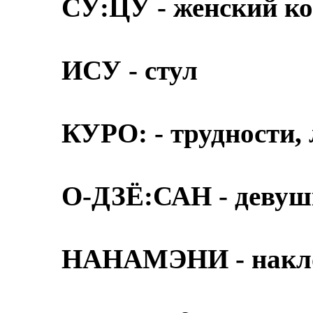
СУ:ЦУ - женский к
ИСУ - стул
КУРО: - трудности,
О-ДЗЁ:САН - деву
НАНАМЭНИ - накл