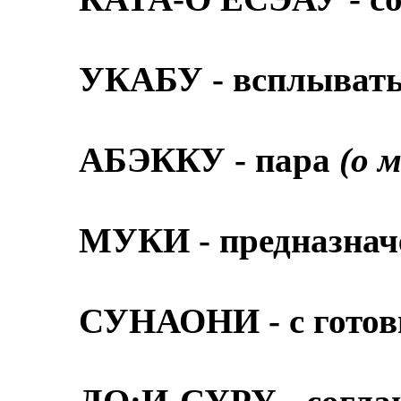
УКАБУ - всплыват
АБЭККУ - пара
(о 
МУКИ - предназна
СУНАОНИ - с готов