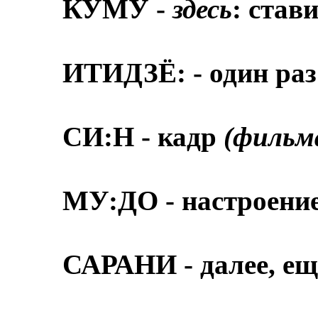
КУМУ -
здесь
: став
ИТИДЗЁ: - один ра
СИ:Н - кадр
(фильм
МУ:ДО - настроени
САРАНИ - далее, е