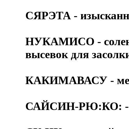
СЯРЭТА - изысканн
НУКАМИСО - солена
высевок для засолк
КАКИМАВАСУ - меш
САЙСИН-РЮ:КО: - 