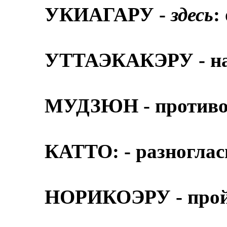
УКИАГАРУ -
здесь
:
УТТАЭКАКЭРУ - на
МУДЗЮН - противо
КАТТО: - разноглас
НОРИКОЭРУ - пройт