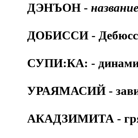
ДЭНЪОН -
названи
ДОБИССИ - Дебюс
СУПИ:КА: - динами
УРАЯМАСИЙ - зави
АКАДЗИМИТА - гря