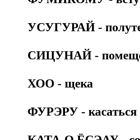
УСУГУРАЙ - полут
СИЦУНАЙ - помещ
ХОО - щека
ФУРЭРУ - касаться
КАТА-О ЁСЭАУ - со