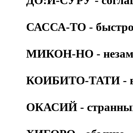
ДО:И-СУРУ - согл
САССА-ТО - быстр
МИКОН-НО - незам
КОИБИТО-ТАТИ - 
ОКАСИЙ - странный