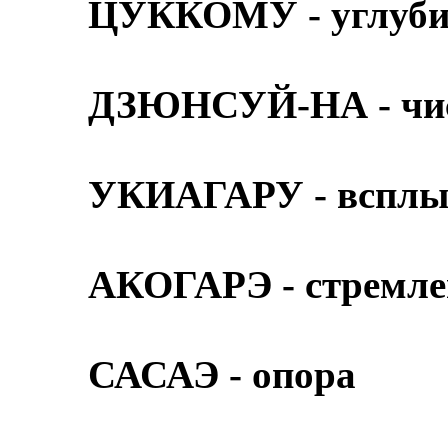
ЦУККОМУ - углуби
ДЗЮНСУЙ-НА - чис
УКИАГАРУ - всплыв
АКОГАРЭ - стремл
САСАЭ - опора