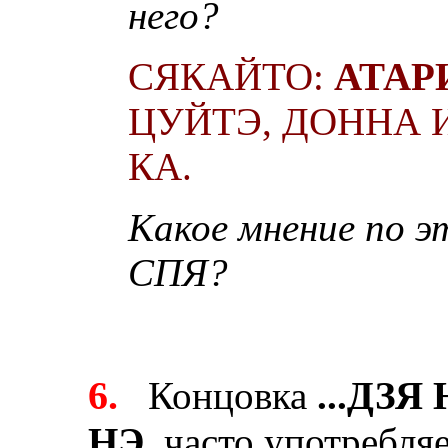
него?
СЯКАЙТО:
АТАР
ЦУЙТЭ, ДОННА 
КА.
Какое мнение по эт
СПЯ?
6.
Концовка
...ДЗ
НЭ
, часто употребля