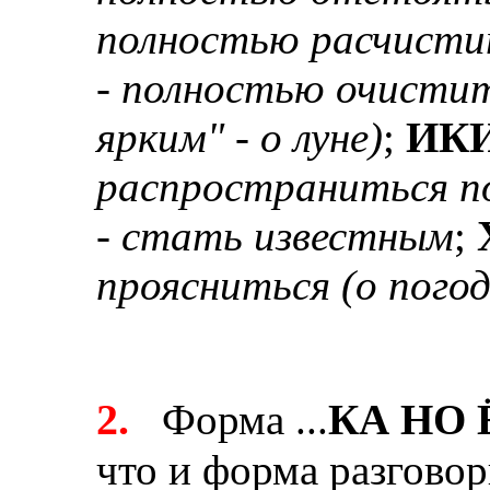
полностью расчистит
-
полностью очистит
ярким" - о луне)
;
ИК
распространиться п
-
стать известным
;
проясниться (о погод
2.
Форма ...
КА НО Ё:
что и форма разгово