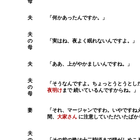
母
夫
「何かあったんですか。」
夫
の
「実はね、夜よく眠れないんですよ。」
母
夫
「ああ、上がやかましいんですね。」
夫
「そうなんですよ。ちょっとうとうとし
の
夜明け
まで 続いているんですからね。」
母
妻
「それ、マージャンですわ。いやですねえ
間、
大家さん
に注意していただいたばか
夫
の
「その前の晩は十二時頃まで猫がしめころ