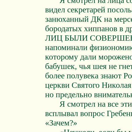
Я смотрел на лица соо
видел секретарей посоль
занюханный ДК на мерсе
бородатых хиппанов в
ЛИЦ БЫЛИ СОВЕРШЕ
напоминали физиономию 
которому дали морожен
бабушек, чья шея не гне
более полувека знают Р
церкви Святого Николая
но предельно внимательн
Я смотрел на все эти 
всплывал вопрос Гребен
«Зачем?»