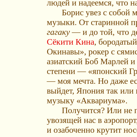
людей и надеемся, что н
Борис увез с собой м
музыки. От старинной 
гагаку
— и до той, что д
Сёкити Кина
, бородаты
Окинавы», рокер с сями
азиатский Боб Марлей и 
степени — «японский Г
— моя мечта. Но даже ес
выйдет, Япония так или 
музыку «Аквариума».
Получится? Или не по
увозящей нас в аэропорт
и озабоченно крутит нос