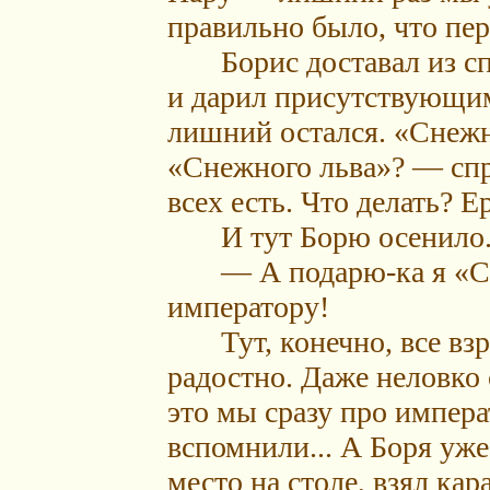
правильно было, что пе
Борис доставал из спе
и дарил присутствующим
лишний остался. «Снежн
«Снежного льва»? — спр
всех есть. Что делать? Ер
И тут Борю осенило
— А подарю-ка я «Сн
императору!
Тут, конечно, все взр
радостно. Даже неловко
это мы сразу про импера
вспомнили... А Боря уже
место на столе, взял ка