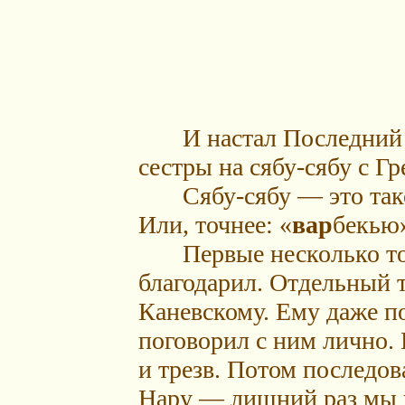
И настал Последний Ве
сестры на сябу-сябу с 
Сябу-сябу — это тако
Или, точнее: «
вар
бекью»
Первые несколько тост
благодарил. Отдельный 
Каневскому. Ему даже по
поговорил с ним лично. 
и трезв. Потом последов
Нару — лишний раз мы 