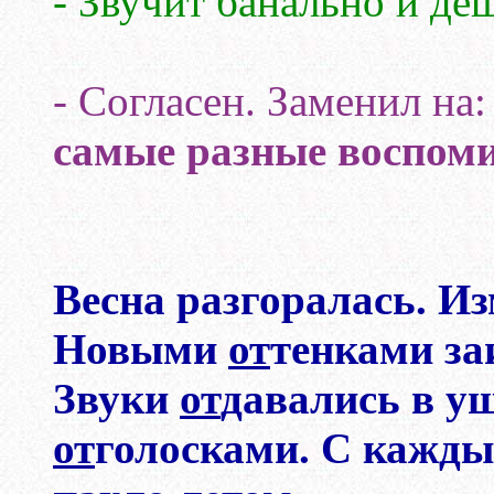
- Звучит банально и де
- Согласен. Заменил на:
самые разные воспом
Весна разгоралась. Из
Новыми
от
тенками за
Звуки
от
давались в 
от
голосками. С кажды