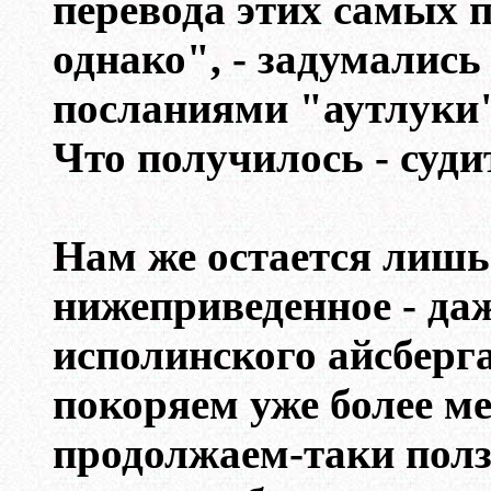
перевода этих самых 
однако", - задумалис
посланиями "аутлуки"
Что получилось - суди
Нам же остается лишь 
нижеприведенное - да
исполинского айсберг
покоряем уже более ме
продолжаем-таки ползт