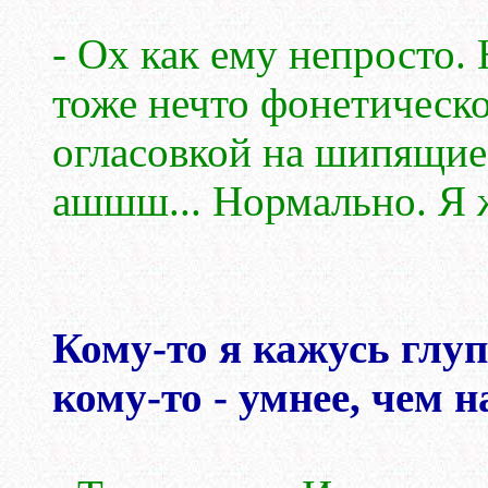
- Ох как ему непросто. 
тоже нечто фонетическо
огласовкой на шипящие 
ашшш... Нормально. Я ж
Кому-то я кажусь глуп
кому-то - умнее, чем н