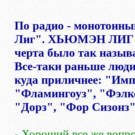
По радио - монотонн
Лиг". ХЬЮМЭН ЛИГ - 
черта было так назыв
Все-таки раньше люди
куда приличнее: "Им
"Фламингоуз", "Фэлк
"Дорз", "Фор Сизонз",
- Хороший все же вопро