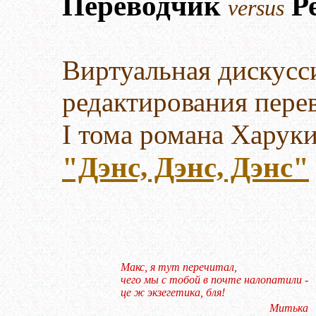
Переводчик
Ре
versus
Виртуальная дискусси
редактирования пере
I тома романа Харук
"Дэнс, Дэнс, Дэнс"
Макс, я тут перечитал,
чего мы с тобой в почте налопатили -
це ж экзегетика, бля!
Митька