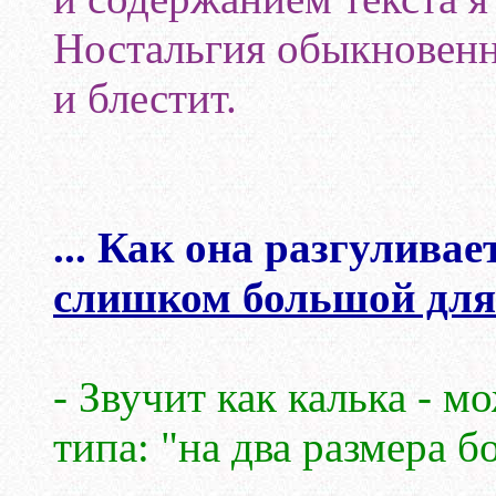
Ностальгия обыкновенна
и блестит.
... Как она разгулива
слишком большой для
- Звучит как калька - м
типа: "на два размера б