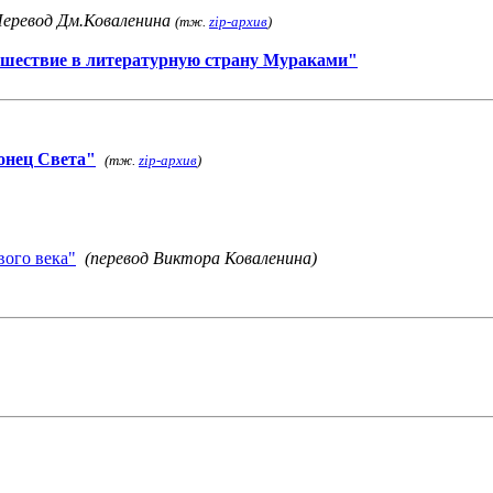
еревод Дм.Коваленина
(тж.
zip-архив
)
ешествие в литературную страну Мураками"
онец Света"
(тж.
zip-архив
)
ого века"
(перевод Виктора Коваленина)