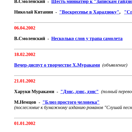
В.Смоленский -
Шесть миниатюр к "Запискам гайдз
Николай Китанин -
"Воскресенье в Харадзюку"
,
"Сп
06.04.2002
В.Смоленский -
Несколько слов у трапа самолета
18.02.2002
Вечер-диспут о творчестве Х.Мураками
(объявление)
21.01.2002
Харуки Мураками -
"Дэнс, дэнс, дэнс"
(полный перево
М.Немцов -
"Блюз простого человека"
(послесловие к бумажному изданию романов "Слушай песн
01.01.2002