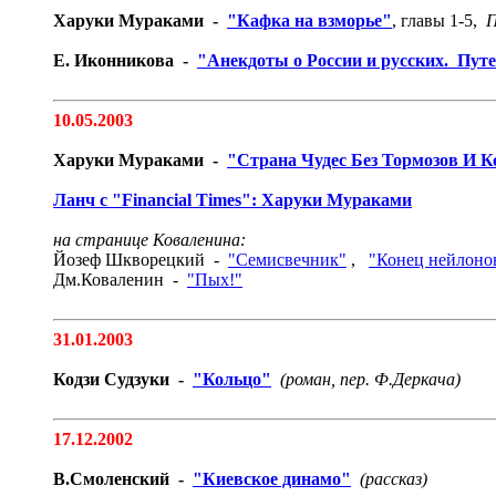
Харуки Мураками -
"Кафка на взморье"
, главы 1-5,
П
Е. Иконникова -
"Анекдоты о России и русских. Пут
10.05.2003
Харуки Мураками -
"Страна Чудес Без Тормозов И К
Ланч с "Financial Times": Харуки Мураками
на странице Коваленина:
Йозеф Шкворецкий -
"Семисвечник"
,
"Конец нейлонов
Дм.Коваленин -
"Пых!"
31.01.2003
Кодзи Судзуки -
"Кольцо"
(роман, пер. Ф.Деркача)
17.12.2002
В.Смоленский -
"Киевское динамо"
(рассказ)