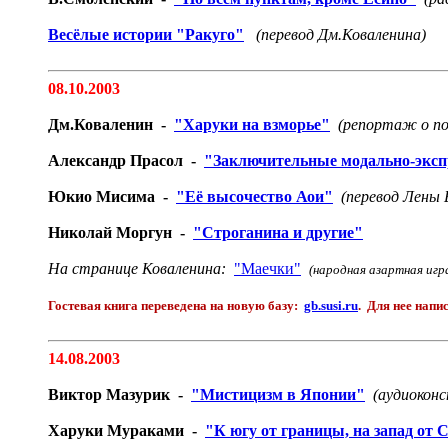
Весёлые истории "Ракуго"
(перевод Дм.Коваленина)
08.10.2003
Дм.Коваленин -
"Харуки на взморье"
(репортаж о по
Александр Прасол -
"Заключительные модально-эксп
Юкио Мисима -
"Её высочество Аои"
(перевод Лены 
Николай Моргун -
"Строганина и другие"
На странице Коваленина:
"Маечки"
(народная азартная игр
Гостевая книга переведена на новую базу:
gb.susi.ru
. Для нее нап
14.08.2003
Виктор Мазурик -
"Мистицизм в Японии"
(аудиоконс
Харуки Мураками -
"К югу от границы, на запад от 