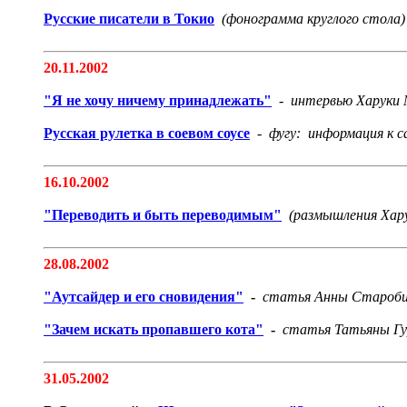
Русские писатели в Токио
(фонограмма круглого стола)
20.11.2002
"Я не хочу ничему принадлежать"
-
интервью Харуки
Русская рулетка в соевом соусе
-
фугу: информация к с
16.10.2002
"Переводить и быть переводимым"
(размышления Хару
28.08.2002
"Аутсайдер и его сновидения"
-
статья Анны Старобин
"Зачем искать пропавшего кота"
-
статья Татьяны Гу
31.05.2002