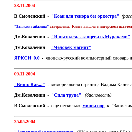
28.11.2004
В.Смоленский -
"Коан для тенора без оркестра"
(расс
"Записки гайдзина"
завершены. Книга вышла в питерском издател
Дм.Коваленин -
"Я пытался... танцевать Мураками"
Дм.Коваленин -
"Человек-магнит"
ЯРКСИ 0.0
- японско-русский компьютерный словарь 
09.11.2004
"Вишь Как..."
- мемориальная страница Вадима Каневс
Дм.Коваленин -
"Сила трупа"
(биоповесть)
В.Смоленский -
еще несколько
миниатюр
к "Запискам
25.05.2004