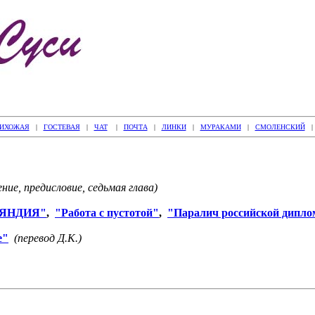
ИХОЖАЯ
|
ГОСТЕВАЯ
|
ЧАТ
|
ПОЧТА
|
ЛИНКИ
|
МУРАКАМИ
|
СМОЛЕНСКИЙ
ение, предисловие, седьмая глава)
ЛЯНДИЯ"
,
"Работа с пустотой"
,
"Паралич российской дипло
е"
(перевод Д.К.)