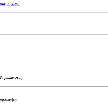
вая, "Джаз".
)
.Варшавского)
иероглифов