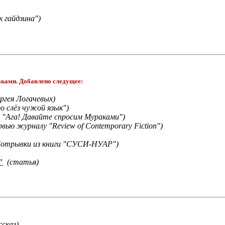
к гайдзина")
аками. Добавлено следущее:
ергея Логачевых)
до слёз чужой язык")
и "Ага! Давайте спросим Мураками")
вью журналу "Review of Contemporary Fiction")
(отрывки из книги "СУСИ-НУАР")
"
(статья)
ссказ)