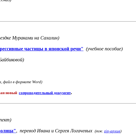
ездке Мураками на Сахалин)
рессивные частицы в японской речи"
(учебное пособие)
Байбиковой)
а, файл в формате Word)
.
исан новый
сопроводительный документ
пект)
Солнца"
,
перевод Ивана и Сергея Логачевых
(тж.
zip-архив
)