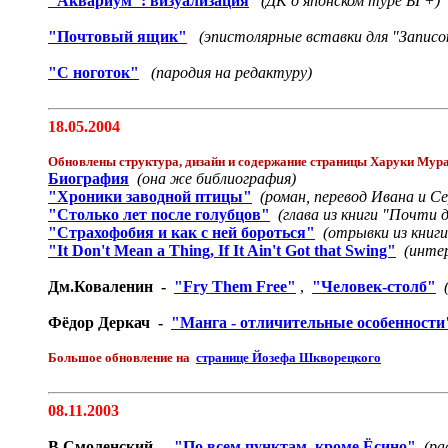
"Аквариум": визуализация
(ДК о японском туре БГ+)
"Почтовый ящик"
(эпистолярные вставки для "Записо
"С ноготок"
(пародия на редактуру)
18.05.2004
Обновлены структура, дизайн и содержание страницы Харуки Мур
Биография
(она же библиография)
"Хроники заводной птицы"
(роман, перевод Ивана и С
"Столько лет после голубцов"
(глава из книги "Почти 
"Страхофобия и как с ней бороться"
(отрывки из книг
"It Don't Mean a Thing, If It Ain't Got that Swing"
(интер
Дм.Коваленин -
"Fry Them Free"
,
"Человек-столб"
Фёдор Деркач -
"Манга - отличительные особенности
Большое обновление на
странице Йозефа Шкворецкого
08.11.2003
В.Смоленский -
"По всем пунктам, кроме Ёсино"
(ра