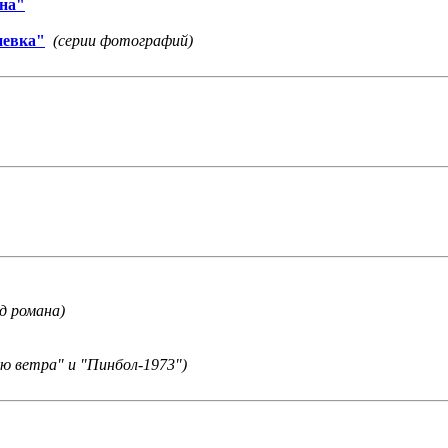
ина"
евка"
(серии фотографий)
д романа)
ю ветра" и "Пинбол-1973")