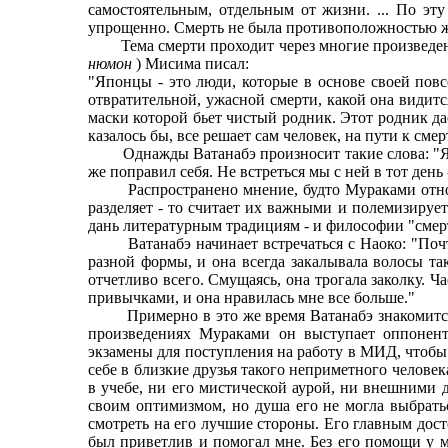
самостоятельным, отдельным от жизни. ... По эту 
упрощенно. Смерть не была противоположностью жи
Тема смерти проходит через многие произведения
нюмон
) Мисима писал:
"Японцы - это люди, которые в основе своей повс
отвратительной, ужасной смерти, какой она видится
маски которой бьет чистый родник. Этот родник дае
казалось бы, все решает сам человек, на пути к сме
Однажды Ватанабэ произносит такие слова: "Я под
же поправил себя. Не встреться мы с ней в тот день
Распространено мнение, будто Мураками относитс
разделяет - то считает их важными и полемизирует
дань литературным традициям - и философии "смер
Ватанабэ начинает встречаться с Наоко: "Почти 
разной формы, и она всегда закалывала волосы так
отчетливо всего. Смущаясь, она трогала заколку. Ч
привычками, и она нравилась мне все больше."
Примерно в это же время Ватанабэ знакомится со
произведениях Мураками он выступает оппоненто
экзамены для поступления на работу в МИД, чтобы с
себе в близкие друзья такого неприметного человека
в учебе, ни его мистической аурой, ни внешними д
своим оптимизмом, но душа его не могла выбраться
смотреть на его лучшие стороны. Его главным досто
был приветлив и помогал мне. Без его помощи у м