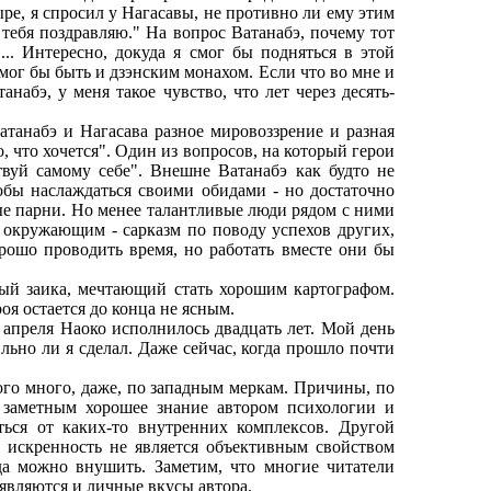
ыре, я спросил у Нагасавы, не противно ли ему этим
Я тебя поздравляю." На вопрос Ватанабэ, почему тот
.. Интересно, докуда я смог бы подняться в этой
Я мог бы быть и дзэнским монахом. Если что во мне и
анабэ, у меня такое чувство, что лет через десять-
набэ и Нагасава разное мировоззрение и разная
о, что хочется". Один из вопросов, на который герои
вуй самому себе". Внешне Ватанабэ как будто не
тобы наслаждаться своими обидами - но достаточно
пые парни. Но менее талантливые люди рядом с ними
ь окружающим - сарказм по поводу успехов других,
рошо проводить время, но работать вместе они бы
 заика, мечтающий стать хорошим картографом.
оя остается до конца не ясным.
преля Наоко исполнилось двадцать лет. Мой день
ильно ли я сделал. Даже сейчас, когда прошло почти
о много, даже, по западным меркам. Причины, по
 заметным хорошее знание автором психологии и
ься от каких-то внутренних комплексов. Другой
 искренность не является объективным свойством
да можно внушить. Заметим, что многие читатели
являются и личные вкусы автора.