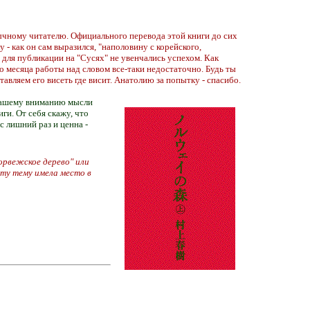
ычному читателю. Официального перевода этой книги до сих
- как он сам выразился, "наполовину с корейского,
 для публикации на "Сусях" не увенчались успехом. Как
о месяца работы над словом все-таки недостаточно. Будь ты
вляем его висеть где висит. Анатолию за попытку - спасибо.
 Вашему вниманию мысли
ги. От себя скажу, что
с лишний раз и ценна -
Норвежское дерево" или
эту тему имела место в