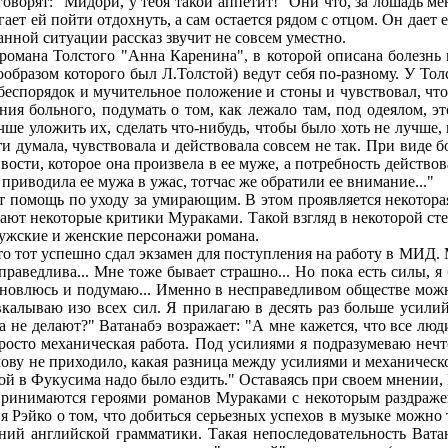
оворят: "Мидори, у тебя такой аппетит!" Они что, за лошадь ме
гает ей пойти отдохнуть, а сам остается рядом с отцом. Он дает 
данной ситуации рассказ звучит не совсем уместно.
мана Толстого "Анна Каренина", в которой описана болезнь 
образом которого был Л.Толстой) ведут себя по-разному. У То
 беспорядок и мучительное положение и стоны и чувствовал, чт
ния больного, подумать о том, как лежало там, под одеялом, эт
учше уложить их, сделать что-нибудь, чтобы было хоть не лучше,
ти думала, чувствовала и действовала совсем не так. При виде б
вости, которое она произвела в ее муже, а потребность действов
 приводила ее мужа в ужас, тотчас же обратили ее внимание..."
помощь по уходу за умирающим. В этом проявляется некоторая 
ывают некоторые критики Мураками. Такой взгляд в некоторой ст
мужские и женские персонажи романа.
 тот успешно сдал экзамен для поступления на работу в МИД. 
праведлива... Мне тоже бывает страшно... Но пока есть силы, я
становлюсь и подумаю... Именно в несправедливом обществе можн
 вкалываю изо всех сил. Я прилагаю в десять раз больше усилий
 не делают?" Ватанабэ возражает: "А мне кажется, что все люд
просто механическая работа. Под усилиями я подразумеваю нечт
ову не приходило, какая разница между усилиями и механическ
ой в Фукусима надо было ездить." Оставаясь при своем мнении, 
нимаются героями романов Мураками с некоторым раздражение
я Рэйко о том, что добиться серьезных успехов в музыке можно 
ний английской грамматики. Такая непоследовательность Ватан