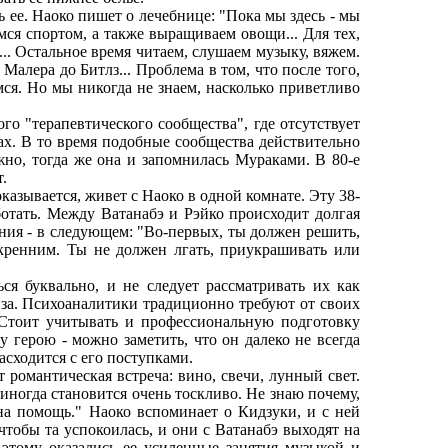
ее. Наоко пишет о лечебнице: "Пока мы здесь - мы
емся спортом, а также выращиваем овощи... Для тех,
.. Остальное время читаем, слушаем музыку, вяжем.
Малера до Битлз... Проблема в том, что после того,
емся. Но мы никогда не знаем, насколько приветливо
 "терапевтического сообщества", где отсутствует
ах. В то время подобные сообщества действительно
жно, тогда же она и запомнилась Мураками. В 80-е
.
азывается, живет с Наоко в одной комнате. Эту 38-
отать. Между Ватанабэ и Рэйко происходит долгая
ения - в следующем: "Во-первых, ты должен решить,
скренним. Ты не должен лгать, приукрашивать или
буквально, и не следует рассматривать их как
за. Психоаналитики традиционно требуют от своих
. Стоит учитывать и профессиональную подготовку
 герою - можно заметить, что он далеко не всегда
асходится с его поступками.
омантическая встреча: вино, свечи, лунный свет.
 иногда становится очень тоскливо. Не знаю почему,
 на помощь." Наоко вспоминает о Кидзуки, и с ней
 чтобы та успокоилась, и они с Ватанабэ выходят на
 этому оказались ее усиленные занятия музыкой и