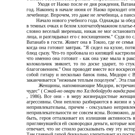
Уходя от Наоко после ее дня рождения, Ватанабэ 
год. Наконец в начале июня от Наоко приходит отв
лечебнице. Впрочем, это даже не лечебница, а пан
Начало нового учебного года. Однажды за обедом 
в темных очках и белом хлопчатобумажном платье-м
словно веселый звереныш, никак не мог остановить
лица, и разглядывал его с восхищением." Судя по
Ватанабэ в гости. Живет она в Токио, где ее семь
когда она готовит завтрак. "Я сидел на кухне, по
блюд сразу. Что-то пробовала из кипящей кастрюли,
что именно она готовит - как она уже мыла в ра
колокольчик звякнет, то по доске ударит, то с
благоговением." Они проводят вместе все воскресен
собой гитару и несколько банок пива, Мидори с В
заканчивается "нежным теплым поцелуем". Эта глава
Женщины, напоминающие Мидори, встречаются и 
чудес" (
Сэкай-но овари то Ха:добойрудо ванда:ран
, 1986). Все они - в меру жизнерадостные женщи
агрессивны. Они неплохо разбираются в жизни и 
непривлекательны, причем - сексуально непривле
непривлекательности не совсем ясны. Возможно, де
быть, героя отталкивает их излишняя активность 
приглянувшейся ей сковородки деньги, которые коп
отвечает, что не стоило рассказывать ему эту ист
Там главный герой буквально улепетывает из постел