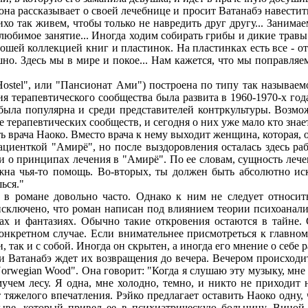
рассказывает о своей лечебнице и просит Ватанабэ навестить 
хо так живем, чтобы только не навредить друг другу... Занима
любимое занятие... Иногда ходим собирать грибы и дикие травы.
рошей коллекцией книг и пластинок. На пластинках есть все - от 
шно. Здесь мы в мире и покое... Нам кажется, что мы поправля
l", или "Пансионат Ами") построена по типу так называемого
я терапевтического сообщества была развита в 1960-1970-х год
была популярна и среди представителей контркультуры. Возмо
 терапевтических сообществ, и сегодня о них уже мало кто знает
ача Наоко. Вместо врача к нему выходит женщина, которая, ок
циенткой "Амирё", но после выздоровления осталась здесь раб
и о принципах лечения в "Амирё". По ее словам, сущность леч
ужна чья-то помощь. Во-вторых, ты должен быть абсолютно и
ься."
ане довольно часто. Однако к ним не следует относиться 
сключено, что роман написан под влиянием теории психоанали
нах и фантазиях. Обычно такие откровения остаются в тайне
онкретном случае. Если внимательнее присмотреться к главному
 так и с собой. Иногда он скрытен, а иногда его мнение о себе р
атанабэ ждет их возвращения до вечера. Вечером происходит р
orwegian Wood". Она говорит: "Когда я слушаю эту музыку, мне
емучем лесу. Я одна, мне холодно, темно, и никто не приходит
 тяжелого впечатления. Рэйко предлагает оставить Наоко одну,
рыве, который привел ее в психиатрическую больницу. Виной