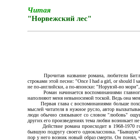
Читая
"Норвежский лес"
Прочитав название романа, любители Битлз, ве
строками этой песни: "Once I had a girl, or should I
не по-английски, а по-японски: "Норувэй-но мори",
Роман начинается воспоминаниями главного геро
наполняют меня невыносимой тоской. Ведь она мен
Первая глава с воспоминаниями больше похожа н
мыслей читателя в нужное русло, автор выхватывае
люди обычно связывают со словом "любовь" ощущ
других его произведениях тема любви возникает не 
Действие романа происходит в 1968-1970 годах.
бывшую подругу своего одноклассника. "Бывшую" -
пор у него возник новый образ смерти. Он понял, ч