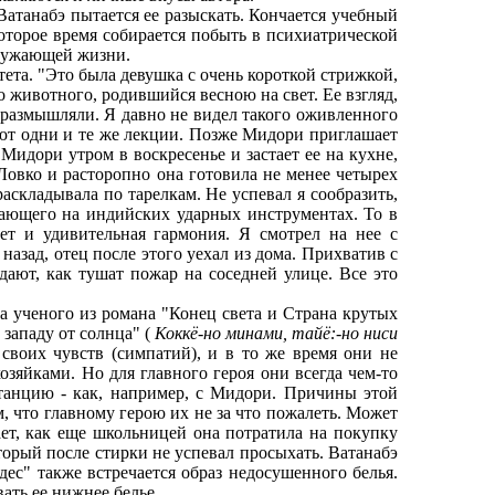
атанабэ пытается ее разыскать. Кончается учебный
которое время собирается побыть в психиатрической
кружающей жизни.
та. "Это была девушка с очень короткой стрижкой,
 животного, родившийся весною на свет. Ее взгляд,
, размышляли. Я давно не видел такого оживленного
ают одни и те же лекции. Позже Мидори приглашает
Мидори утром в воскресенье и застает ее на кухне,
 Ловко и расторопно она готовила не менее четырех
раскладывала по тарелкам. Не успевал я сообразить,
рающего на индийских ударных инструментах. То в
ет и удивительная гармония. Я смотрел на нее с
назад, отец после этого уехал из дома. Прихватив с
дают, как тушат пожар на соседней улице. Все это
ченого из романа "Конец света и Страна крутых
 западу от солнца" (
Коккё-но минами, тайё:-но ниси
своих чувств (симпатий), и в то же время они не
яйками. Но для главного героя они всегда чем-то
станцию - как, например, с Мидори. Причины этой
, что главному герою их не за что пожалеть. Может
ает, как еще школьницей она потратила на покупку
торый после стирки не успевал просыхать. Ватанабэ
дес" также встречается образ недосушенного белья.
ать ее нижнее белье.