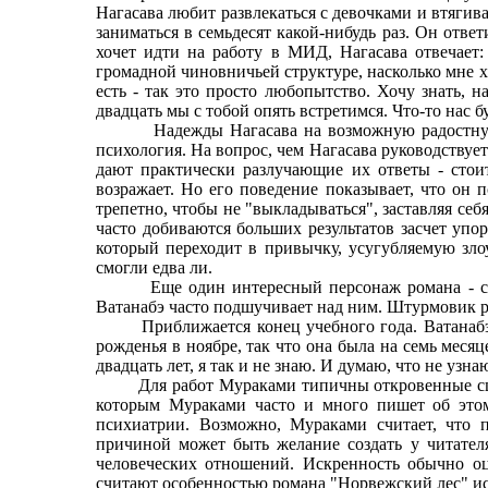
Нагасава любит развлекаться с девочками и втягива
заниматься в семьдесят какой-нибудь раз. Он ответ
хочет идти на работу в МИД, Нагасава отвечает:
громадной чиновничьей структуре, насколько мне хва
есть - так это просто любопытство. Хочу знать, на
двадцать мы с тобой опять встретимся. Что-то нас б
Надежды Нагасава на возможную радостную встре
психология. На вопрос, чем Нагасава руководствуетс
дают практически разлучающие их ответы - стои
возражает. Но его поведение показывает, что он 
трепетно, чтобы не "выкладываться", заставляя се
часто добиваются больших результатов засчет упо
который переходит в привычку, усугубляемую зло
смогли едва ли.
Еще один интересный персонаж романа - сосед
Ватанабэ часто подшучивает над ним. Штурмовик ра
Приближается конец учебного года. Ватанабэ пр
рожденья в ноябре, так что она была на семь месяц
двадцать лет, я так и не знаю. И думаю, что не узна
Для работ Мураками типичны откровенные сцены 
которым Мураками часто и много пишет об этом
психиатрии. Возможно, Мураками считает, что 
причиной может быть желание создать у читател
человеческих отношений. Искренность обычно оц
считают особенностью романа "Норвежский лес" ис