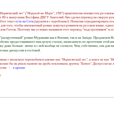
"Норвежский лес"
("Норувэй-но Мори", 1987)
практически неизвестен русскояз
це 90-х выпускник Востфака ДВГУ Анатолий Лян сделал перевод на скорую руку 
 Этот текст
есть на Сети
(грузится с перебоями!)
. Попытки отредактировать его
 для того, чтобы иноязычный роман зазвучал романом на русском языке, одног
или Гоголь. Поэтому мы условно называем этот перевод "подстрочником" и оста
 "раскрученный" роман Мураками как в Японии, так и на Западе. Предлагаем
любезно предоставившего нам целую статью, написанную по прочтении этой кни
жу даже больше: лично я с ней вообще не согласен. Чем, собственно, она для на
есные дискуссии в гостевой.
мана с японского переводится именно как "Норвежский лес", а вовсе не как "
лько бы ни рвали кимоно на груди поклонники группы "Битлз". Дискуссия на 
бности -
в архиве
.
!