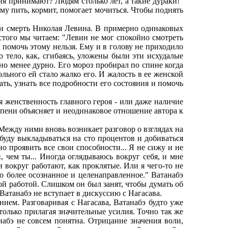
ня принимают? Людям столько лет, а такие дураки!"
ему пить, кормит, помогает мочиться. Чтобы поднять
и смерть Николая Левина. В примерно одинаковых
лстого мы читаем: "Левин не мог спокойно смотреть
о помочь этому нельзя. Ему и в голову не приходило
о тело, как, сгибаясь, уложены были эти исхудалые
 но менее дурно. Его мороз пробирал по спине когда
ольного ей стало жалко его. И жалость в ее женской
ать, узнать все подробности его состояния и помочь
женственность главного героя - или даже наличие
епени объясняет и неодинаковое отношение автора к
Между ними вновь возникает разговор о взглядах на
 буду выкладываться на сто процентов и добиваться
о проявить все свои способности... Я не сижу и не
, чем ты... Иногда оглядываюсь вокруг себя, и мне
и вокруг работают, как проклятые. Или я чего-то не
о более осознанное и целенаправленное." Ватанабэ
ой работой. Слишком он был занят, чтобы думать об
Ватанабэ не вступает в дискуссию с Нагасава.
м. Разговаривая с Нагасава, Ватанабэ будто уже
только прилагая значительные усилия. Точно так же
абэ не совсем понятна. Отрицание значения воли,