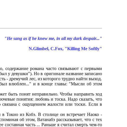
"He sang as if he knew me, in all my dark despair..."
N.Glimbel, C.Fox, "Killing Me Softly"
, содержание романа часто связывают с первыми
о я был у девушки"). Но в оригинале название записано
ть - дремучий лес, из которого трудно найти выход.
л влюблен..." и в конце главы: "Мысли об этом
ет быть понят неправильно. Чтобы направить ход
ючевые понятия: любовь и тоска. Надо сказать, что
 связана с ощущением жалости или тоски. Если в
 Токио из Кобэ. В столице он встречает Наоко -
оминая об этом, Ватанабэ рассказывает, что с тех
 составная часть ... Раньше я считал смерть чем-то