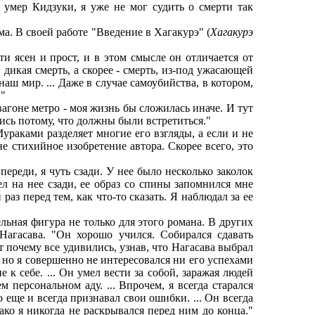
да умер Кидзуки, я уже не мог судить о смерти так
 В своей работе "Введение в Хагакурэ" (
Хагакурэ
и ясен и прост, и в этом смысле он отличается от
 дикая смерть, а скорее - смерть, из-под ужасающей
аш мир. ... Даже в случае самоубийства, в котором,
."
гоне метро - моя жизнь бы сложилась иначе. И тут
лись потому, что должны были встретиться."
аками разделяет многие его взгляды, а если и не
е стихийное изобретение автора. Скорее всего, это
еди, я чуть сзади. У нее было несколько заколок
ел на нее сзади, ее образ со спины запомнился мне
аз перед тем, как что-то сказать. Я наблюдал за ее
ная фигура не только для этого романа. В других
агасава. "Он хорошо учился. Собирался сдавать
т почему все удивились, узнав, что Нагасава выбрал
 - но я совершенно не интересовался ни его успехами
к себе. ... Он умел вести за собой, заражая людей
 персональном аду. ... Впрочем, я всегда старался
 еще и всегда признавал свои ошибки. ... Он всегда
ко я никогда не раскрывался перед ним до конца."