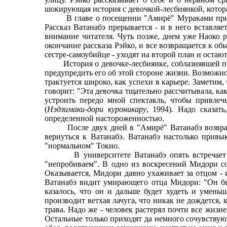
шокирующая история с девочкой-лесбиянкой, которая
В главе о посещении "Амирё" Мураками прибегае
Рассказ Ватанабэ прерывается - и в него вставляе
внимание читателя. Чуть позже, днем уже Наоко р
окончание рассказа Рэйко, и все возвращается к об
сестре-самоубийце - уходят на второй план и остаю
История о девочке-лесбиянке, соблазнявшей преп
предупредить его об этой стороне жизни. Возможно
трактуется широко, как успехи в карьере. Заметим
говорит: "Эта девочка тщательно рассчитывала, ка
устроить передо мной спектакль, чтобы привле
(
Нэдзимаки-дори куроникару
, 1994). Надо сказат
определенной настороженностью.
После двух дней в "Амирё" Ватанабэ возвращаетс
вернуться к Ватанабэ. Ватанабэ настолько привы
"нормальном" Токио.
В университете Ватанабэ опять встречает Мидо
"непробиваем". В одно из воскресений Мидори со
Оказывается, Мидори давно ухаживает за отцом - и
Ватанабэ видит умирающего отца Мидори: "Он бы
казалось, что он и дальше будет худеть и уменьша
производит ветхая лачуга, что никак не дождется, 
трава. Надо же - человек растерял почти все жизн
Остальные только приходят да немного сочувствуют.