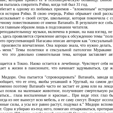
 пыталась совратить Рэйко, когда той был 31 год.
т к одному из любимых приемов - "вложенным" историям. Вс
тся история Рэйко. В свою очередь, Рэйко обрывает свой расска
ассказывает о своей сестре, школьнице, которая покончила с с
ычному повествованию от имени Ватанабэ. В результате все соб
тся главным образом лишь в подсознании читателя.
одавательницу музыки, включена в роман, на наш взгляд, не т
, здесь проявляется стремление автора к обсуждению темы "пол
, что преуспевающий Нагасава описан автором как "сексуальный 
к произвести впечатление. Она хорошо знала, что нужно делать,
чь меня." Темы политики и сексуальной патологии Мураками
ь, что это довольно сомнительная тема, которая заставляет а
я в Токио. Наоко остается в лечебнице. Чувствует себя непл
кает к жизни в пансионате, что начинает задумываться, где
ри. Она пытается "спровоцировать" Ватанабэ, заводя шут
общает, что ее отец, якобы уехавший в Уругвай, на самом дел
менно поэтому Ватанабэ часто не застает ее дома или на лекц
л похож на маленькое животное, получившее смертельную рану
ться... глаза воспаленные и красные... При виде этих глаз б
когда из нее вынесут всю мебель, а ее саму снесут. Вокруг иссо
енные силы, а усы все равно растут, подумал я." Мидори вспом
 Одна я убираю из-под него, помогаю отхаркиваться, протираю в