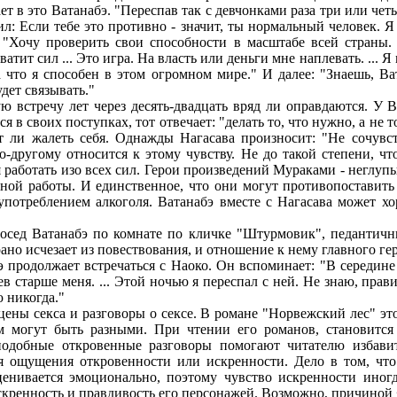
ет в это Ватанабэ. "Переспав так с девчонками раза три или чет
ил: Если тебе это противно - значит, ты нормальный человек. 
 "Хочу проверить свои способности в масштабе всей страны. .
тит сил ... Это игра. На власть или деньги мне наплевать. ... 
 что я способен в этом огромном мире." И далее: "Знаешь, Ват
удет связывать."
чу лет через десять-двадцать вряд ли оправдаются. У Вата
я в своих поступках, тот отвечает: "делать то, что нужно, а не т
т ли жалеть себя. Однажды Нагасава произносит: "Не сочувст
по-другому относится к этому чувству. Не до такой степени, ч
бя работать изо всех сил. Герои произведений Мураками - неглу
рной работы. И единственное, что они могут противопоставит
употреблением алкоголя. Ватанабэ вместе с Нагасава может хо
 Ватанабэ по комнате по кличке "Штурмовик", педантичный
но исчезает из повествования, и отношение к нему главного гер
одолжает встречаться с Наоко. Он вспоминает: "В середине а
ев старше меня. ... Этой ночью я переспал с ней. Не знаю, прав
ю никогда."
секса и разговоры о сексе. В романе "Норвежский лес" этог
 могут быть разными. При чтении его романов, становится
подобные откровенные разговоры помогают читателю избавит
я ощущения откровенности или искренности. Дело в том, что
енивается эмоционально, поэтому чувство искренности иног
кренность и правдивость его персонажей. Возможно, причиной 