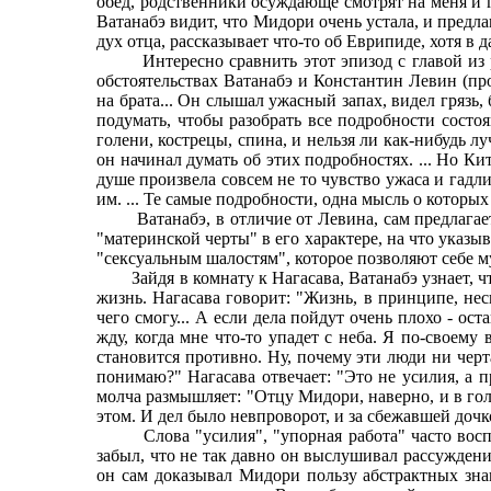
обед, родственники осуждающе смотрят на меня и г
Ватанабэ видит, что Мидори очень устала, и предла
дух отца, рассказывает что-то об Еврипиде, хотя в 
Интересно сравнить этот эпизод с главой из ро
обстоятельствах Ватанабэ и Константин Левин (про
на брата... Он слышал ужасный запах, видел грязь,
подумать, чтобы разобрать все подробности состоя
голени, кострецы, спина, и нельзя ли как-нибудь л
он начинал думать об этих подробностях. ... Но Ки
душе произвела совсем не то чувство ужаса и гадли
им. ... Те самые подробности, одна мысль о которых
Ватанабэ, в отличие от Левина, сам предлагает 
"материнской черты" в его характере, на что указ
"сексуальным шалостям", которое позволяют себе 
Зайдя в комнату к Нагасава, Ватанабэ узнает, что
жизнь. Нагасава говорит: "Жизнь, в принципе, нес
чего смогу... А если дела пойдут очень плохо - о
жду, когда мне что-то упадет с неба. Я по-своему
становится противно. Ну, почему эти люди ни черта
понимаю?" Нагасава отвечает: "Это не усилия, а 
молча размышляет: "Отцу Мидори, наверно, и в гол
этом. И дел было невпроворот, и за сбежавшей дочк
Слова "усилия", "упорная работа" часто воспри
забыл, что не так давно он выслушивал рассуждени
он сам доказывал Мидори пользу абстрактных зна