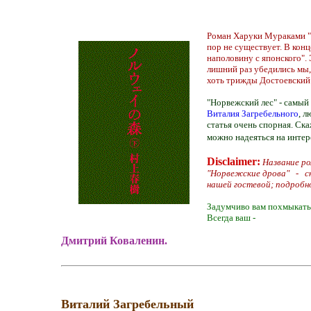
Роман Харуки Мураками 
пор не существует. В кон
наполовину с японского".
лишний раз убедились мы,
хоть трижды Достоевский 
"Норвежский лес" - самый
Виталия Загребельного
, 
статья очень спорная. Ска
можно надеяться на интер
Disclaimer:
Название ро
"Норвежские дрова" - ско
нашей гостевой; подро
Задумчиво вам похмыкать
Всегда ваш -
Дмитрий Коваленин.
Виталий Загребельный