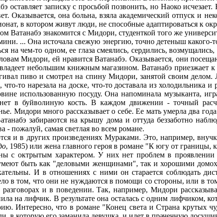
оставляет записку с просьбой позвонить, но Наоко исчезает. В
ет. Оказывается, она больна, взяла академический отпуск и не
сионат, в котором живут люди, не способные адаптироваться к о
Ватанабэ знакомится с Мидори, студенткой того же университе
ини. ... Она источала свежую энергию, точно детеныш какого-то
ся на чем-то одном, ее глаза смеялись, сердились, возмущались
 словам Мидори, ей нравится Ватанабэ. Оказывается, они посещ
я владеет небольшим книжным магазином. Ватанабэ приезжает к 
тягивал пиво и смотрел на спину Мидори, занятой своим делом.
 что-то нарезала на доске, что-то доставала из холодильника и 
ковине использованную посуду. Она напоминала музыканта, иг
тукнет в буйволиную кость. В каждом движении - точный расч
ье. Мидори много рассказывает о себе. Ее мать умерла два года 
атанабэ забираются на крышу дома и оттуда беззаботно наблю
 - пожалуй, самая светлая во всем романе.
в других произведениях Мураками. Это, например, внучка у
до
, 1985) или жена главного героя в романе "К югу от границы, к
ны с октрытым характером. У них нет проблем в проявлении 
умеют быть как "деловыми женщинами", так и хорошими домохоз
кательны. И в отношениях с ними он старается соблюдать ди
ло в том, что они не нуждаются в помощи со стороны, или в том
в разговорах и в поведении. Так, например, Мидори рассказыв
ила на лифчик. В результате она осталась с одним лифчиком, ко
орию. Интересно, что в романе "Конец света и Страна крутых чу
и, в которую его заманила девушка, и идет в прачечную досушив