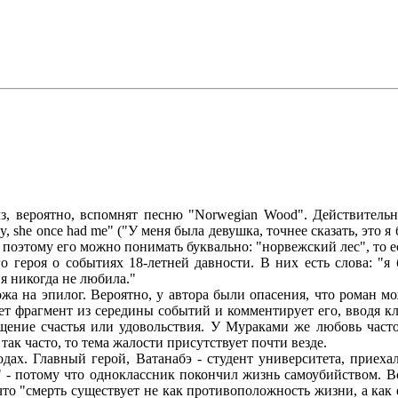
роятно, вспомнят песню "Norwegian Wood". Действительно
 say, she once had me" ("У меня была девушка, точнее сказать, эт
 поэтому его можно понимать буквально: "норвежский лес", то ес
я о событиях 18-летней давности. В них есть слова: "я бы
я никогда не любила."
а эпилог. Вероятно, у автора были опасения, что роман мож
т фрагмент из середины событий и комментирует его, вводя кл
ение счастья или удовольствия. У Мураками же любовь часто
так часто, то тема жалости присутствует почти везде.
 Главный герой, Ватанабэ - студент университета, приехал в
 потому что одноклассник покончил жизнь самоубийством. Всп
то "смерть существует не как противоположность жизни, а как ее