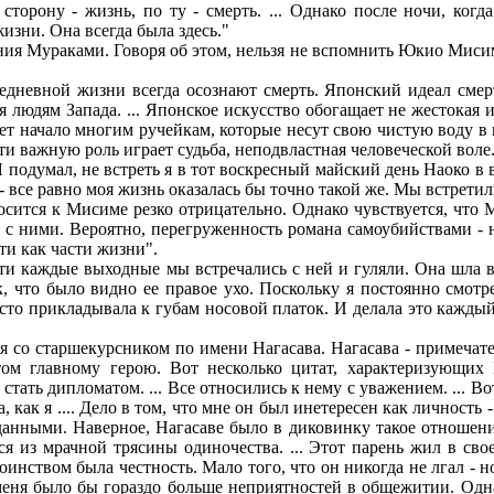
сторону - жизнь, по ту - смерть. ... Однако после ночи, ког
зни. Она всегда была здесь."
 Мураками. Говоря об этом, нельзя не вспомнить Юкио Мисима.
едневной жизни всегда осознают смерть. Японский идеал смерт
 людям Запада. ... Японское искусство обогащает не жестокая и
т начало многим ручейкам, которые несут свою чистую воду в н
рти важную роль играет судьба, неподвластная человеческой воле
умал, не встреть я в тот воскресный майский день Наоко в ва
 - все равно моя жизнь оказалась бы точно такой же. Мы встрети
я к Мисиме резко отрицательно. Однако чувствуется, что Мур
 с ними. Вероятно, перегруженность романа самоубийствами - н
ти как части жизни".
каждые выходные мы встречались с ней и гуляли. Она шла впер
, что было видно ее правое ухо. Поскольку я постоянно смотр
асто прикладывала к губам носовой платок. И делала это каждый р
 старшекурсником по имени Нагасава. Нагасава - примечатель
м главному герою. Вот несколько цитат, характеризующих Н
тать дипломатом. ... Все относились к нему с уважением. ... Во
, как я .... Дело в том, что мне он был инетересен как личность
анными. Наверное, Нагасаве было в диковинку такое отношение 
 из мрачной трясины одиночества. ... Этот парень жил в своем
инством была честность. Мало того, что он никогда не лгал - но
еня было бы гораздо больше неприятностей в общежитии. Одна