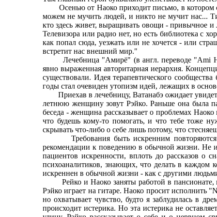
Осенью от Наоко приходит письмо, в котором она 
можем не мучить людей, и никто не мучит нас... Ти
кто здесь живет, выращивать овощи - привычное и 
Телевизора или радио нет, но есть библиотека с хо
как попал сюда, уезжать или не хочется - или стра
встретит нас внешний мир."
Лечебница "Амирё" (в англ. переводе "Ami Hoste
явно выраженная авторитарная иерархия. Концепци
существовали. Идея терапевтического сообщества 
годы стал очевиден утопизм идей, лежащих в основе
Приехав в лечебницу, Ватанабэ ожидает увидеть вр
летнюю женщину зовут Рэйко. Раньше она была па
беседа - женщина рассказывает о проблемах Наоко 
что будешь кому-то помогать, и что тебе тоже н
скрывать что-либо о себе лишь потому, что стесняеш
Требования быть искренним повторяются в ром
рекомендации к поведению в обычной жизни. Не и
пациентов искренности, вплоть до рассказов о с
психоаналитиков, знающих, что делать в каждом к
искреннен в обычной жизни - как с другими людьми,
Рейко и Наоко заняты работой в пансионате, и В
Рэйко играет на гитаре. Наоко просит исполнить "N
но охватывает чувство, будто я заблудилась в др
происходит истерика. Но эта истерика не оставляет
улицу. Рэйко рассказывает о себе и о нервном с