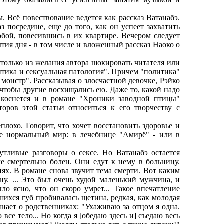
ё повествование ведется как рассказ Ватанабэ.
з посредине, еще до того, как он успеет захватить
обой, повесившись в их квартире. Вечером следует
ытия дня - в том числе и вложенный рассказ Наоко о
олько из желания автора шокировать читателя или
итика и сексуальная патология". Причем "политика"
монстр". Рассказывая о злосчастной девочке, Рэйко
 чтобы другие восхищались ею. Даже то, какой надо
 коснется и в романе "Хроники заводной птицы"
второв этой статьи относиться к его творчеству с
охо. Говорит, что хочет восстановить здоровье и
 же нормальный мир: в лечебнице "Амирё" - или в
ливые разговоры о сексе. Но Ватанабэ остается
е смертельно болен. Они едут к нему в больницу.
иях. В романе снова звучит тема смерти. Вот каким
. ... Это был очень худой маленький мужчина, и
ыло ясно, что он скоро умрет... Такое впечатление
хшихся губ пробивалась щетина, редкая, как молодая
инает о родственниках: "Ухаживаю за отцом я одна.
се тело... Но когда я [обедаю здесь и] съедаю весь