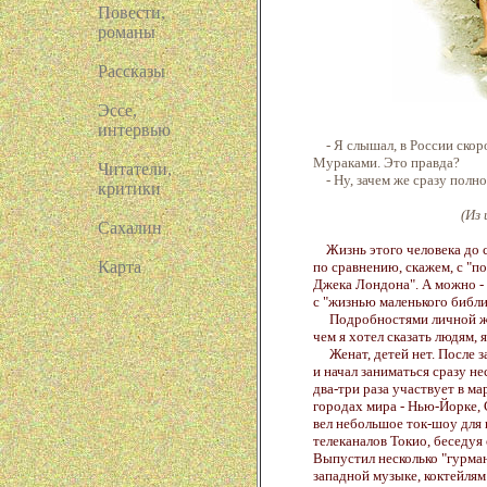
Повести,
романы
Paccказы
Эссе,
интервью
- Я слышал, в России скор
Мураками. Это правда?
Читатели,
- Ну, зачем же сразу полно
критики
(Из
Сахалин
Жизнь этого человека до с
Карта
по сравнению, скажем, с "п
Джека Лондона". А можно - 
с "жизнью маленького библи
Подробностями личной жизн
чем я хотел сказать людям, 
Женат, детей нет. После з
и начал заниматься сразу н
два-три раза участвует в м
городах мира - Нью-Йорке, С
вел небольшое ток-шоу для
телеканалов Токио, беседуя
Выпустил несколько "гурма
западной музыке, коктейлям