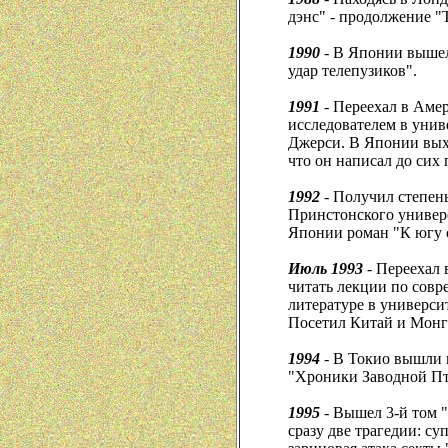
дэнс" - продолжение 
1990
- В Японии вышел
удар телепузиков".
1991
- Переехал в Амер
исследователем в унив
Джерси. В Японии выхо
что он написал до сих 
1992
- Получил степен
Принстонского универс
Японии роман "К югу о
Июль 1993
- Переехал 
читать лекции по сов
литературе в универси
Посетил Китай и Мон
1994
- В Токио вышли 
"Хроники Заводной П
1995
- Вышел 3-й том 
сразу две трагедии: су