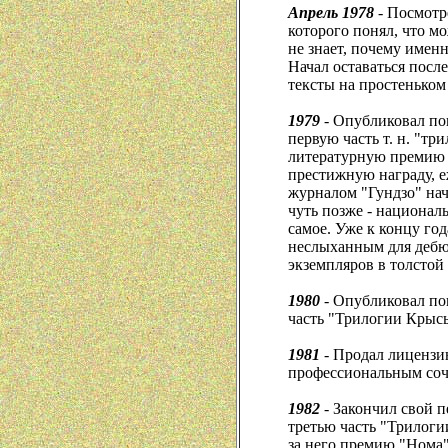
Апрель 1978
- Посмотр
которого понял, что м
не знает, почему именн
Начал оставаться после
тексты на простеньком
1979
- Опубликовал по
первую часть т. н. "тр
литературную премию 
престижную награду, 
журналом "Гундзо" на
чуть позже - национал
самое. Уже к концу го
неслыханным для дебю
экземпляров в толстой
1980
- Опубликовал по
часть "Трилогии Крыс
1981
- Продал лицензи
профессиональным соч
1982
- Закончил свой п
третью часть "Трилоги
за него премию "Нома"