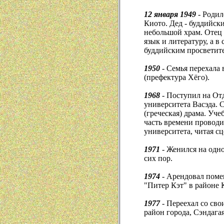
12 января 1949
- Родил
Киото. Дед - буддийск
небольшой храм. Отец
язык и литературу, а в
буддийским просветит
1950
- Семья перехала 
(префектура Хёго).
1968
- Поступил на От
университета Васэда. 
(греческая) драма. Уч
часть времени проводи
университета, читая с
1971
- Женился на одно
сих пор.
1974
- Арендовал поме
"Питер Кэт" в районе 
1977
- Переехал со сво
район города, Сэндагая