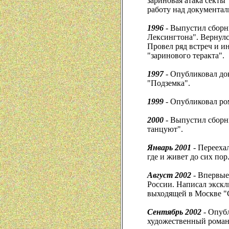
зариновая атака секты
работу над документа
1996
- Выпустил сборн
Лексингтона". Вернулс
Провел ряд встреч и и
"заринового теракта".
1997
- Опубликовал до
"Подземка".
1999
- Опубликовал ро
2000
- Выпустил сборн
танцуют".
Январь 2001
- Переехал
где и живет до сих пор
Август 2002
- Впервые
России. Написал экск
выходящей в Москве "С
Сентябрь 2002
- Опуб
художественный роман,