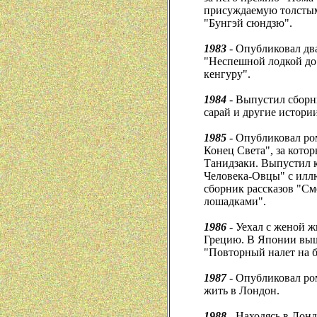
присуждаемую толсты
"Бунгэй сюндзю".
1983
- Опубликовал два
"Неспешной лодкой до
кенгуру".
1984
- Выпустил сборн
сарай и другие истории
1985
- Опубликовал ром
Конец Света", за кото
Танидзаки. Выпустил к
Человека-Овцы" с илл
сборник рассказов "См
лошадками".
1986
- Уехал с женой ж
Грецию. В Японии выш
"Повторный налет на 
1987
- Опубликовал ро
жить в Лондон.
1988
- Находясь в Лонд