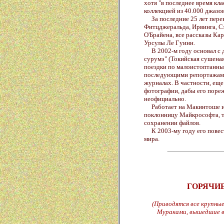
хотя "в последнее время кла
коллекцией из 40.000 джазо
За последние 25 лет перев
Фитцджеральда, Ирвинга, С
О'Брайена, все рассказы Кар
Урсулы Ле Гуинн.
В 2002-м году основал с д
сурумэ" (Токийская сушеная 
поездки по малоистоптанны
последующими репортажами
журналах. В частности, еще
фотографии, дабы его пореж
неофициально.
Работает на Макинтоше и 
поклонницу Майкрософта, т
сохранении файлов.
К 2003-му году его повест
мира.
ГОРЯЧИ
(Приводятся все крупные
Мураками, вышедшие в 