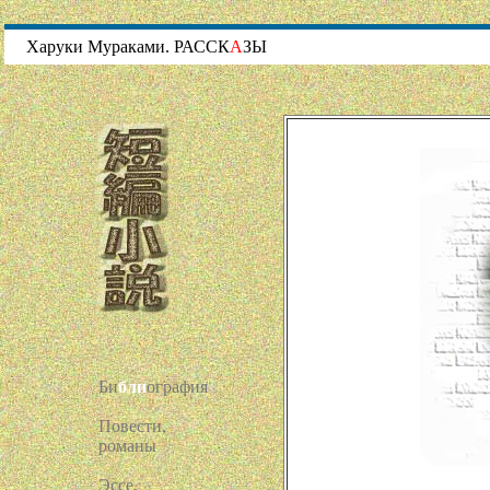
Харуки Мураками. РАССК
A
ЗЫ
Би
бли
ография
Повести,
романы
Эссе,