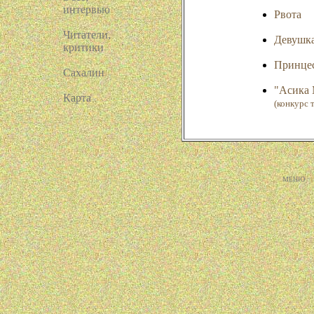
интервью
Рвота
Читатели,
Девушк
критики
Принцес
Сахалин
"Асика
Карта
(конкурс 
МЕНЮ