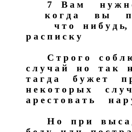
7 В а м н у ж н о з 
к о г д а в ы п а к
ч т о н и б у д ь, и
р а с п и с к у
С т р о г о с о б л ю д
с л у ч а й н о т а к н 
т а г д а б у ж е т п 
н е к о т о р ы х с л у
а р е с т о в а т ь н а р 
Н о п р и в ы с а д к
б е д у и л и п о с т р а