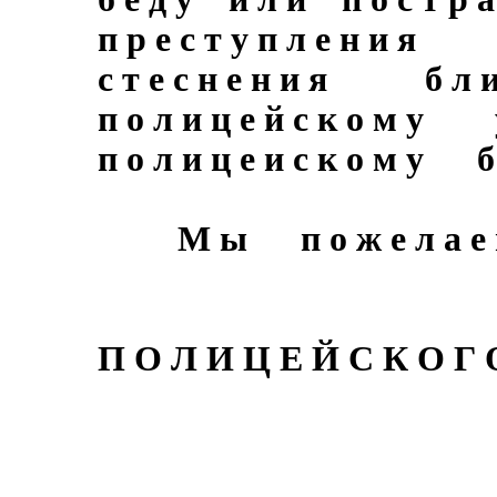
п р е с т у п л е н 
с т е с н е н и я б л и 
п о л и ц е й с к о м 
п о л и ц е и с к о м у б 
М ы п о ж е л а е м с
Н А Ч А
П О Л И Ц Е Й С К О Г
Т А
С И 
Т О