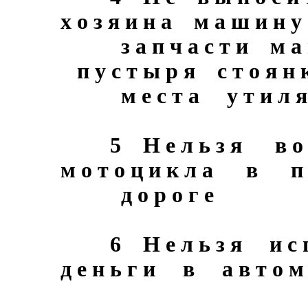
х о з я и н а м а ш и н у
з а п ч а с т и м а 
п у с т ы р я с т о я н
м е с т а у т и л я
5 Н е л ь з я в о ж
м о т о ц и к л а в п 
д о р о г е
6 Н е л ь з я и с п о
д е н ь г и в а в т о м 