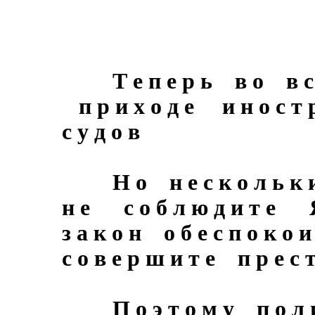
Т е п е р ь в о в с ё
п р и х о д е и н о с т р
с у д о в
Н о н е с к о л ь к 
н е с о б л ю д и т е Я 
з а к о н о б е с п о к о
с о в е р ш и т е п р е с т
П о э т о м у п о л и ц