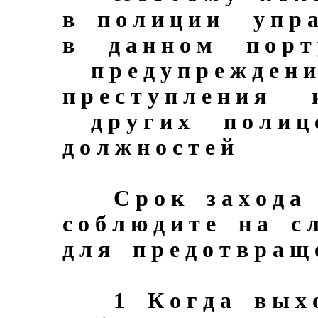
в п о л и ц и и у п р а 
в д а н н о м п о р т
п р е д у п р е ж д е н и
п р е с т у п л е н и я 
д р у г и х п о л и ц е 
д о л ж н о с т е й
С р о к з а х о д а в
с о б л ю д и т е н а с л
д л я п р е д о т в р а щ 
1 К о г д а в ы х о 