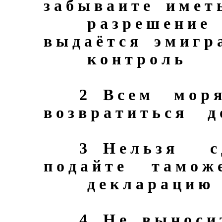
з а б ы в а и т е и м е т
р а з р е ш е н и е н
в ы д а ё т с я э м и г р 
к о н т р о л ь
2 В с е м м о р я
в о з в р а т и т ь с я 
3 Н е л ь з я с д 
п о д а й т е т а м о ж е
д е к л а р а ц и ю
4 Н е в ы н о с и т е