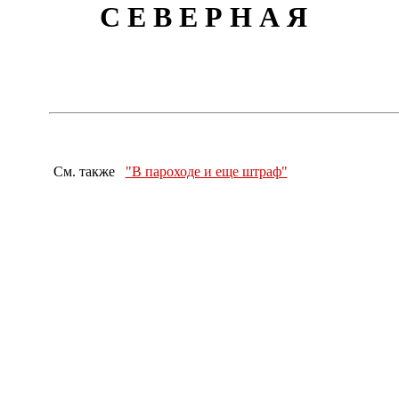
С Е В Е Р Н А Я
См. также
"В пароходе и еще штраф"