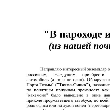
"В пароходе 
(из нашей по
Направляю интересный экземпляр о
россиянам, жаждущим приобрести 
автомобиль (а то и не один). Обнаружен
Порта Тоямы" (
"Тояма-Синко"
), названи
по понятным причинам произносят ка
"какэмоно" было вывешено в окне дав
приколе проржавевшего автобуса, по все
роль офиса или на худой конец "перегово