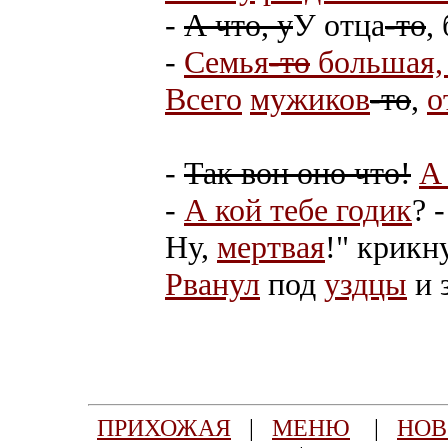
-
А что, у
У отца
-то
,
-
Семья
-то
большая, 
Всего
мужиков
-то
,
о
-
Так вон оно что!
А 
-
А кой тебе годик
? -
Ну,
мертвая
!" крикн
Рванул
под
уздцы
и 
ПРИХОЖАЯ
|
МЕНЮ
|
НОВ