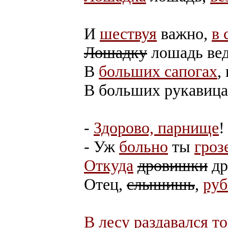
И
шествуя
важно,
в 
Лошадку
лошадь ве
В
больших сапогах
,
В больших рукавицах
-
Здорово, парнище
!
- Уж
больно
ты
гроз
Откуда
дровишки
др
Отец,
слышишь
,
руб
В лесу
раздавался т