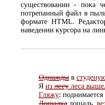
существовании - пока ч
потрепанный файл в пыль
формате HTML. Редакто
наведении курсора на лин
Однажды
в
студену
Я
из
лесу
леса выше
Гляжу
: поднимаетс
Лошадка
лошадь,
ве