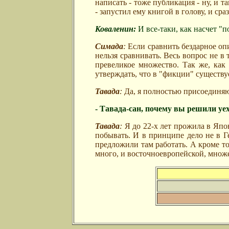
написать - тоже публикация - ну, и та
- запустил ему книгой в голову, и ср
Коваленин
:
И все-таки, как насчет 
Симада
:
Если сравнить бездарное опи
нельзя сравнивать. Весь вопрос не в
превеликое множество. Так же, как
утверждать, что в "фикции" существу
Тавада
:
Да, я полностью присоединяюс
- Тавада-сан, почему вы решили уе
Тавада
:
Я до 22-х лет прожила в Япон
побывать. И в принципе дело не в Г
предложили там работать. А кроме то
много, и восточноевропейской, множе