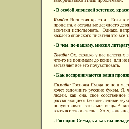
заморачиваюсь этими проблемами.
- В особой японской эстетике, красо
Ямада:
Японская красота... Если в т
процента, а остальные девяносто девя
все-таки использовать.
Однако, напр
каждого японского писателя это все-т
- В чем, по-вашему, миссия литера
Тавада:
Ох, сколько у вас нелегких
что-то не понимаем до конца, или не 
заставляет все это почувствовать.
- Как воспринимаются ваши произв
Симада
:
Госпожа Ямада не понимает 
хочет запомнить русские буквы. Я, ч
людей, как она, свое собственное 
рассыпающиеся бессмысленные звуки.
почувствовать: это - моя вещь. А во
взять все это и сжечь... Хотя, конечно
- Господин Симада, а как вы овла