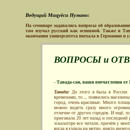
Ведущий Мицуёси Нумано:
На семинаре задавались вопросы об образовании
там изучал русский как основной. Также и Тав
окончания университета поехала в Германию и у
ВОПРОСЫ и ОТВ
- Тавада-сан, ваши впечатления от
Тавада:
До этого я была в России 
временами, то ... появились магазины
город, очень красивые. Много площа
можно видеть сразу много огромны
отличие от других городов. И ещё, по
приезжала 20 лет назад и последний р
эскалаторе все читали, причём у мног
когда я ездила на метро, никто ничего