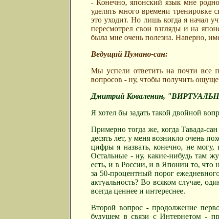
- Конечно, японский
язык
мне родно
уделять много времени тренировке с
это уходит. Но лишь когда я начал у
пересмотрел свои взгляды и на японс
была мне очень полезна. Наверно, име
Ведущий Нумано-сан:
Мы успели ответить на почти все п
вопросов - ну, чтобы получить ощуще
Дмитрий Коваленин, "ВИРТУАЛЬ
Я хотел бы задать такой двойной вопр
Примерно тогда же, когда Тавада-сан
десять лет, у меня возникло очень по
цифры я назвать, конечно, не могу, 
Остальные - ну, какие-нибудь там жу
есть, и в России, и в Японии то, чт
за 50-процентный порог ежедневного
актуальность? Во всяком случае, оди
всегда ценнее и интереснее.
Второй вопрос - продолжение перво
будущем в связи с Интернетом - п