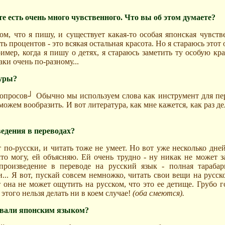
те есть очень много
чувственного. Что вы об этом думаете?
ом, что я пишу, и существует какая-то особая японская чувстве
ть процентов - это всякая остальная красота. Но я стараюсь это
имер, когда я пишу о детях, я стараюсь заметить ту особую крас
аки очень по-разному...
туры?
 вопросов┘ Обычно мы используем слова как инструмент для пе
можем вообразить. И вот литература, как мне кажется, как раз д
едения в переводах?
по-русски, и читать тоже не умеет. Но вот уже несколько дней
то могу, ей объясняю. Ей очень трудно - ну никак не может за
произведение в переводе на русский язык - полная тарабар
.. Я вот, пускай совсем немножко, читать свои вещи на русск
т она не может ощутить на русском, что это ее детище. Грубо г
, этого нельзя делать ни в коем случае!
(оба смеются).
девали японским языком?