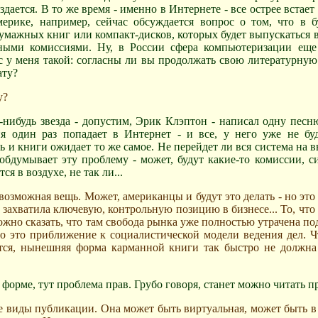
дается. В то же время - именно в Интернете - все острее встает
ерике, например, сейчас обсуждается вопрос о том, что в б
мажных книг или компакт-дисков, которых будет выпускаться все
нными комиссиями. Ну, в России сфера компьютеризации еще
 у меня такой: согласны ли вы продолжать свою литературную 
ату?
у?
я-нибудь звезда - допустим, Эрик Клэптон - написал одну песн
ня один раз попадает в Интернет - и все, у него уже не б
ь и книги ожидает то же самое. Не перейдет ли вся система на 
обдумывает эту проблему - может, будут какие-то комиссии, с
ся в воздухе, не так ли...
возможная вещь. Может, американцы и будут это делать - но это
 захватила ключевую, контрольную позицию в бизнесе... То, что
но сказать, что там свобода рынка уже полностью утрачена под 
то это приближение к социалистической модели ведения дел. 
тся, нынешняя форма карманной книги так быстро не должна 
 форме, тут проблема прав. Грубо говоря, станет можно читать п
 виды публикации. Она может быть виртуальная, может быть в 