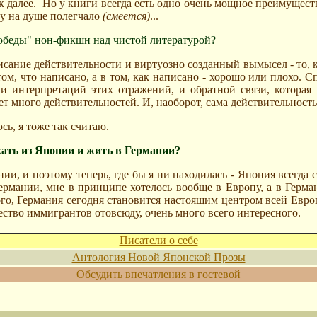
к далее.
Но у книги всегда есть одно очень мощное преимущест
азу на душе полегчало
(смеется)
...
"победы" нон-фикшн над чистой литературой?
сание действительности и виртуозно созданный вымысел - то, ко
 том, что написано, а в том, как написано - хорошо или плохо. 
 и интерпретаций этих отражений, и обратной связи, котора
ет много действительностей. И, наоборот, сама действительность
ь, я тоже так считаю.
хать из Японии и жить в Германии?
ии, и поэтому теперь, где бы я ни находилась - Япония всегда с
ермании, мне в принципе хотелось вообще в Европу, а в Герман
го, Германия сегодня становится настоящим центром всей Евро
ство иммигрантов отовсюду, очень много всего интересного.
Писатели о себе
Антология Новой Японской Прозы
Обсудить впечатления в гостевой