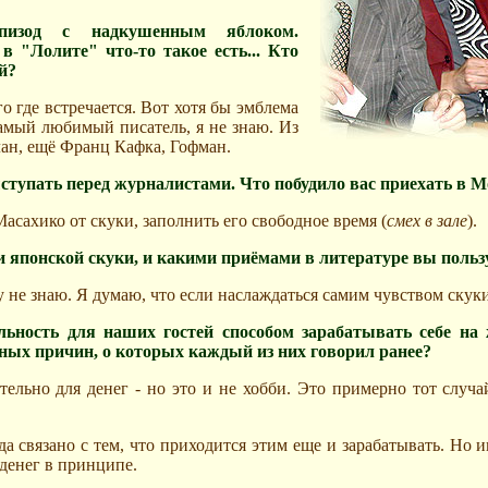
пизод с надкушенным яблоком.
в "Лолите" что-то такое есть... Кто
й?
 где встречается. Вот хотя бы эмблема
амый любимый писатель, я не знаю. Из
лан, ещё Франц Кафка, Гофман.
ыступать перед журналистами. Что побудило вас приехать в 
сахико от скуки, заполнить его свободное время (
смех в зале
).
и японской скуки, и какими приёмами в литературе вы пользу
 не знаю. Я думаю, что если наслаждаться самим чувством скуки,
льность для наших гостей способом зарабатывать себе на 
ных причин, о которых каждый из них говорил ранее?
ельно для денег - но это и не хобби. Это примерно тот случа
а связано с тем, что приходится этим еще и зарабатывать. Но и
денег в принципе.