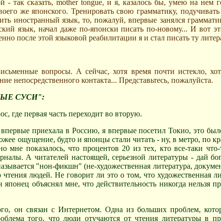
й - так сказать,
mother
tongue
, и я, казалось бы, умею на нем 
воего же японского. Тренировать свою грамматику, подучивать
чить иностранный язык, то, пожалуй, впервые занялся грамматик
кий язык, начал даже по-японски писать по-новому... И вот эта
нно после этой языковой реабилитации я и стал писать ту литер
исьменные вопросы. А сейчас, хотя время почти истекло, хо
ние непосредственного контакта... Представьтесь, пожалуйста.
НЫЕ СУСИ":
ос, где первая часть переходит во вторую.
 впервые приехала в Россию, я впервые посетил Токио, это было
хожее ощущение, будто и японцы стали читать - ну, в метро, по к
но мне показалось, что процентов 20 из тех, кто все-таки что-
рналы. А читателей настоящей, серьезной литературы - дай бог
о называется "нон-фикшн" (не-художественная литература, докуме
 чтения людей. Не говорит ли это о том, что художественная л
н японец объяснял мне, что действительность никогда нельзя п
го, он связан с Интернетом. Одна из больших проблем, кото
роблема того, что люди отучаются от чтения литературы в 