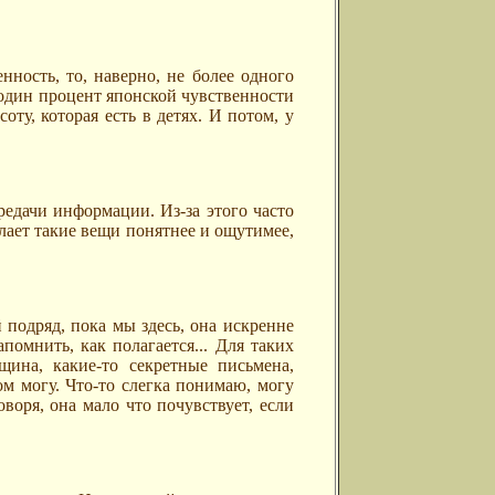
нность, то, наверно, не более одного
т один процент японской чувственности
оту, которая есть в детях. И потом, у
редачи информации. Из-за этого часто
елает такие вещи понятнее и ощутимее,
 подряд, пока мы здесь, она искренне
помнить, как полагается... Для таких
щина, какие-то секретные письмена,
ом могу. Что-то слегка понимаю, могу
оворя, она мало что почувствует, если