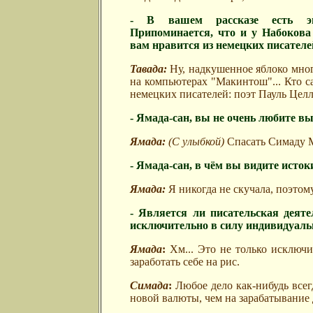
- В вашем рассказе есть э
Припоминается, что и у Набокова 
вам нравится из немецких писателе
Тавада:
Ну, надкушенное яблоко много
на компьютерах "Макинтош"... Кто с
немецких писателей: поэт Пауль Цел
- Ямада-сан, вы не очень любите в
Ямада:
(С улыбкой)
Спасать Симаду Ма
- Ямада-сан, в чём вы видите исток
Ямада:
Я никогда не скучала, поэтому
- Является ли писательская деяте
исключительно в силу индивидуаль
Ямада
:
Хм... Это не только исключит
заработать себе на рис.
Симада
:
Любое дело как-нибудь всегд
новой валюты, чем на зарабатывание 