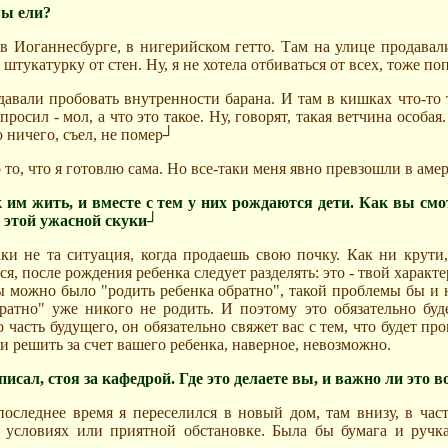
вы ели?
в Иоганнесбурге, в нигерийском гетто. Там на улице продавал
штукатурку от стен. Ну, я не хотела отбиваться от всех, тоже по
давали пробовать внутренности барана. И там в кишках что-то 
просил - мол, а что это такое. Ну, говорят, такая ветчина особая
о ничего, съел, не помер┘
о то, что я готовлю сама. Но все-таки меня явно превзошли в аме
 им жить, и вместе с тем у них рождаются дети. Как вы смот
от этой ужасной скуки┘
аки не та ситуация, когда продаешь свою почку. Как ни крути
я, после рождения ребенка следует разделять: это - твой характер
ы можно было "родить ребенка обратно", такой проблемы бы и 
ратно" уже никого не родить. И поэтому это обязательно буд
о часть будущего, он обязательно свяжет вас с тем, что будет п
 решить за счет вашего ребенка, наверное, невозможно.
писал, стоя за кафедрой. Где это делаете вы, и важно ли это 
последнее время я переселился в новый дом, там внизу, в част
условиях или приятной обстановке. Была бы бумага и ручка 