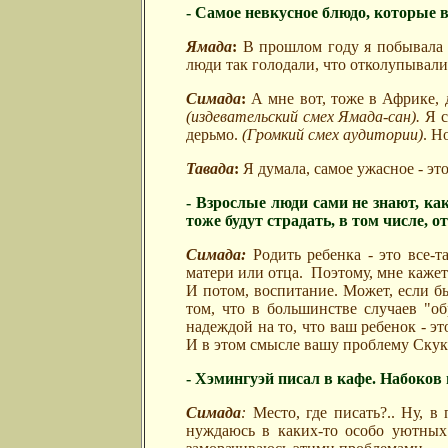
- Самое невкусное блюдо, которые 
Ямада
:
В прошлом году я побывала 
люди так голодали, что отколупывали 
Симада
:
А мне вот, тоже в Африке, 
(издевательский смех Ямада-сан).
Я с
дерьмо.
(Громкий смех аудитории)
. Н
Тавада
:
Я думала, самое ужасное - эт
- Взрослые люди сами не знают, как
тоже будут страдать, в том числе, 
Симада:
Родить ребенка - это все-т
матери или отца.
Поэтому, мне кажетс
И потом, воспитание. Может, если б
том, что в большинстве случаев "об
надеждой на то, что ваш ребенок - эт
И в этом смысле вашу проблему Скуки
- Хэмингуэй писал в кафе. Набоков 
Симада
:
Место, где писать?.. Ну, в 
нуждаюсь в каких-то особо уютных 