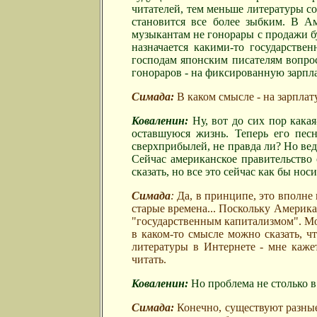
читателей, тем меньше литературы соз
становится все более зыбким. В Ам
музыкантам не гонорары с продажи бу
назначается какими-то государстве
господам японским писателям вопрос
гонораров - на фиксированную зарпл
Симада:
В каком смысле - на зарплат
Коваленин:
Ну, вот до сих пор кака
оставшуюся жизнь. Теперь его пес
сверхприбылей, не правда ли? Но вед
Сейчас американское правительство 
сказать, но все это сейчас как бы носит
Симада
:
Да, в принципе, это вполне 
старые времена... Поскольку Америка
"государственным капитализмом". Мож
в каком-то смысле можно сказать, ч
литературы в Интернете - мне каже
читать.
Коваленин:
Но проблема не столько в
Симада:
Конечно, существуют разные