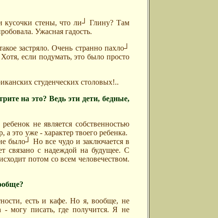
и кусочки стены, что ли┘ Глину? Там
пробовала. Ужасная гадость.
такое застряло. Очень странно пахло┘
. Хотя, если подумать, это было просто
риканских студенческих столовых!..
рите на это? Ведь эти дети, бедные,
, ребенок не является собственностью
, а это уже - характер твоего ребенка.
не было┘ Но все чудо и заключается в
ет связано с надеждой на будущее. С
роисходит потом со всем человечеством.
вообще?
ности, есть и кафе. Но я, вообще, не
- могу писать, где получится. Я не