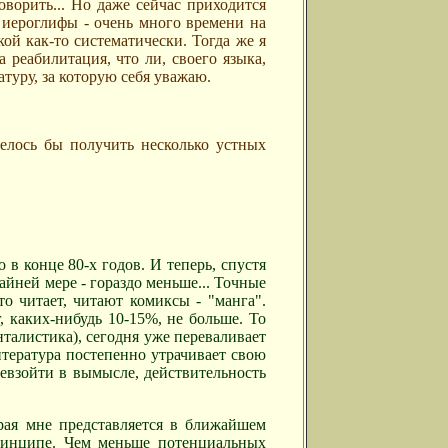
говорить
... Но даже сейчас приходится
 иероглифы - очень много времени на
ой как-то систематически. Тогда же я
 реабилитация, что ли, своего языка,
атуру, за которую себя уважаю.
телось бы получить несколько устных
 в конце 80-х годов. И теперь, спустя
райней мере - гораздо меньше... Точные
то читает, читают комиксы - "манга".
, каких-нибудь 10-15%, не больше. То
нталистика), сегодня уже переваливает
итература постепенно утрачивает свою
ревзойти в вымысле, действительность
рая мне представляется в ближайшем
принципе. Чем меньше потенциальных